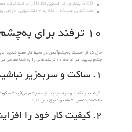
AMD پلتفرم رک-اسکیل Helios را با استاندارد معماری باز معارفه کرد_نارنجی پوش
علت تنهایی چیست؟ + نگاه به ۶ علت تنهایی_نارنجی پوش
۱۰ ترفند برای به‌چشم‌آمدن در محیط کار
حال که از اهمیت به‌چشم‌آمدن در محیط کار مطلع شدید، باید 
چشم بیایید. در ادامه، ۱۰ ترفند عالی را به شما معرفی می‌کنیم.
۱. ساکت و سربه‌زیر نباشید
اگر لب باز نکنید و حرف نزنید، آیا به چشم می‌آیید؟! سکو
بااعتمادبه‌نفس، شفاف و دقیق بیان کنید.
۲. کیفیت کار خود را افزایش دهید