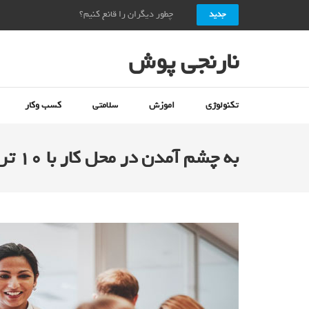
چطور دیگران را قانع کنیم؟ + ۱۰ راز قانع کردن دیگران_نارنجی پوش
جدید
نارنجی پوش
تکنولوژی
اموزش
سلامتی
کسب وکار
به چشم آمدن در محل کار با ۱۰ ترفند اثربخش