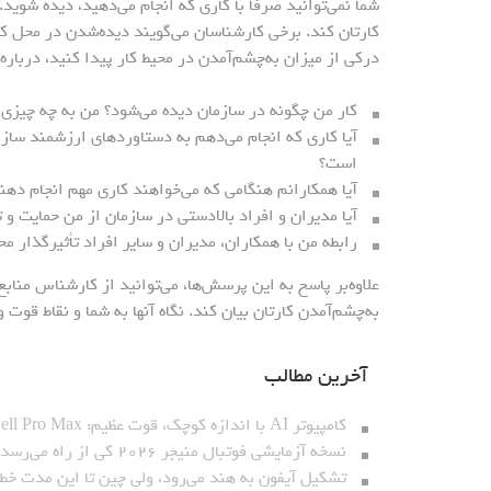
شما نمی‌توانید صرفا با کاری که انجام می‌دهید، دیده شوی
کارتان کند. برخی کارشناسان می‌گویند دیده‌شدن در محل کار
درکی از میزان به‌چشم‌آمدن در محیط کار پیدا کنید، دربار
کار من چگونه در سازمان دیده می‌شود؟ من به چه چیزی 
آیا کاری که انجام می‌دهم به دستاوردهای ارزشمند سازم
است؟
آیا همکارانم هنگامی که می‌خواهند کاری مهم انجام دهن
آیا مدیران و افراد بالادستی در سازمان از من حمایت و 
رابطه من با همکاران، مدیران و سایر افراد تأثیرگذار م
علاوه‌بر پاسخ به این پرسش‌ها، می‌توانید از کارشناس مناب
به‌چشم‌آمدن کارتان بیان کند. نگاه آنها به شما و نقاط قوت
آخرین مطالب
کامپیوتر AI با اندازه کوچک، قوت عظیم: Dell Pro Max با تراشه GB۱۰_نارنجی پوش
نسخه آزمایشی فوتبال منیجر ۲۰۲۶ کی از راه می‌رسد؟_نارنجی پوش
تشکیل آیفون به هند می‌رود، ولی چین تا این مدت خط