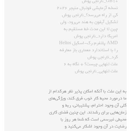
GB۱۰_نارنجی پوش
نسخه آزمایشی فوتبال منیجر ۲۰۲۶
کی از راه می‌رسد؟_نارنجی پوش
تشکیل آیفون به هند می‌رود، ولی
چین تا این مدت خط مستقیم به
امریکا دارد_نارنجی پوش
AMD پلتفرم رک-اسکیل Helios
را با استاندارد معماری باز معارفه
کرد_نارنجی پوش
علت تنهایی چیست؟ + نگاه به ۶
علت تنهایی_نارنجی پوش
به این علت با آنکه امکان پذیر نظر هرکدام از
ما درمورد محیط کار خوب فرق کند، ویژگی‌های
کلی آن وجود احترام‌، پشتیبانی، ربط و
زمان‌هایی برای رشدند. این چنین فضای کاری
محیطی غیرسمی است که شما هر روز با
رضایت در آن وجود اشکار می‌کنید و