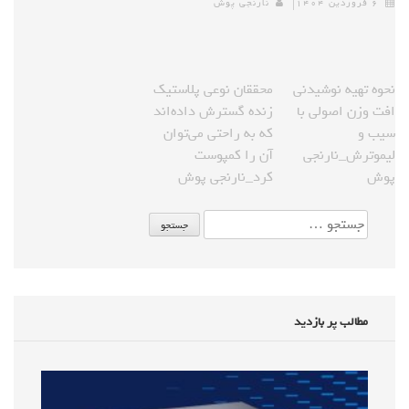
۶ فروردین ۱۴۰۴
نارنجی پوش
نحوه تهیه نوشیدنی
محققان نوعی پلاستیک
افت وزن اصولی با
زنده گسترش داده‌اند
سیب و
که به راحتی می‌توان
لیموترش_نارنجی
آن را کمپوست
پوش
کرد_نارنجی پوش
مطالب پر بازدید