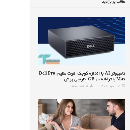
مطالب پر بازدید
کامپیوتر AI با اندازه کوچک، قوت عظیم: Dell Pro
Max با تراشه GB۱۰_نارنجی پوش
۲۷ مهر ۱۴۰۴
نارنجی پوش