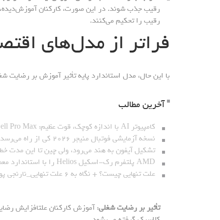
رقیب جذب شوند. در این صورت، کارکنان آموزش‌دیده، نه
رقیب را تحکیم می‌کنند.
فراتر از مدل‌های اقتص
با این حال، مدل استاندارد پایه تأثیر آموزش بر رضایت شغلی
آخرین مطالب
کامپیوتر AI با اندازه کوچک، قوت عظیم: Dell Pro Max با تراشه GB۱۰_نارنجی پوش
نسخه آزمایشی فوتبال منیجر ۲۰۲۶ کی از راه می‌رسد؟_نارنجی پوش
تشکیل آیفون به هند می‌رود، ولی چین تا این مدت خط
AMD پلتفرم رک-اسکیل Helios را با استاندارد معماری باز معارفه کرد_نارنجی پوش
علت تنهایی چیست؟ + نگاه به ۶ علت تنهایی_نارنجی پوش
تأثیر بر رضایت شغلی
: آموزش کارکنان علتافزایش رضایت 
کلاسیک گرفته می‌بشود.