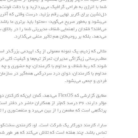
شما با انرژی به طراحی گرافیک می‌پردازید و با دقت فونت‌ها،
دل‌نشین برای کاربر نهایی رقم بزنید. درست وقتی که آخرین
می‌بشود و به‌طور صریح می‌گوید: «محتوا باید برتری ما باشد
می‌افتد؟ فقدان راهنمایی شفاف مدیریتی شما را در باتلاق سر
می‌دهد، بلکه بر روحیه‌‌تان هم تأثیر منفی می‌گذارد.
مثالی که زدیم، یک نمونه معمولی از یک اپیدمی بزرگ‌تر اس
مطلب‌رسانی زیگزاگی مدیران، تمرکز تیم‌ها و کیفیت کلی خ
شوند که ربط شفاف و مداوم با کارمندان، چه حضوری و چه د
مداوم با کارمندان، دوای درد سردرگمی همه‌گیر در سازمان
فردی و جمعی می‌بشود.
مطابق گزارشی که FlexOS می‌دهد، گمان ا
مؤثر دارند، ۳۶ درصد کم‌تر از همکاران حاضر در
پرتگاهی است که مطمعن را از بین می‌برد و منفعت‌وری را تض
سارا، کارمند دورکار یک شرکت است. او، کارمندی سخت‌کوش
تماس باشد. چند هفته است که تلاش می‌کند که هر طور شده 