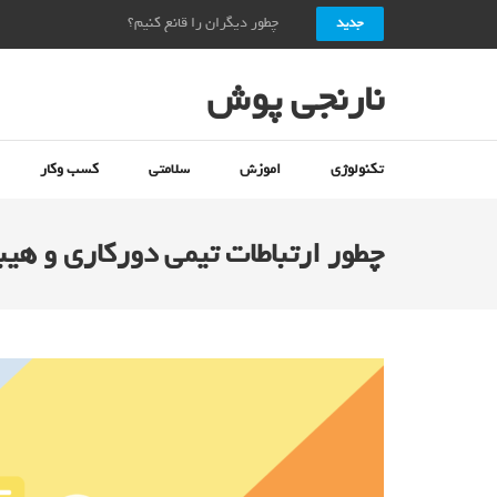
چطور دیگران را قانع کنیم؟ + ۱۰ راز قانع کردن دیگران_نارنجی پوش
جدید
نارنجی پوش
تکنولوژی
اموزش
سلامتی
کسب وکار
چطور ارتباطات تیمی دورکاری و ه