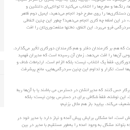
 رنگ‌ها و مطرح‌ها را انتخاب می‌کنید تا توانایی‌ای دلنشین و
 دستکاری‌ها را روی مطرح خود انجام می‌دهید، ایمیل دوم ظاهر
.» در این لحظه چه کاری انجام می‌دهید؟ چطور این چنین اتفاقی
درگمی فرو می‌برد. این اتفاق، نه‌تنها منفعت‌وری‌تان را افت
ت که هم بر کارمندان دفتر و هم کارمندان دورکاری تأثیر می‌گذارد.
روجی آن‌ها را افت می‌دهد. زمان آن رسیده است که مدیران فهمید
ورکاری، فقطً یک انتخاب نیست؛ بلکه الزام است. ارتباطات شاف و
‌ها است. تکرار و تداوم این چنین سردرگمی‌هایی، مانع پیشرفت
ین‌که کارکنان دورکار حس کنند که مدیرانشان در دسترس می باشند یا با آن‌ها ربط
 دفتر است. این نوشته، فقطً شکافی برای در دسترس بودن نیست؛ بلکه
عیف می‌کند. بیایید باز هم مثال بزنیم:
 است، اما مشکلی برایش پیش آمده و نیاز دارد با مدیر خود در
بتواند مشکل به وجود امده را به‌طور مستقیم با مدیر در بین