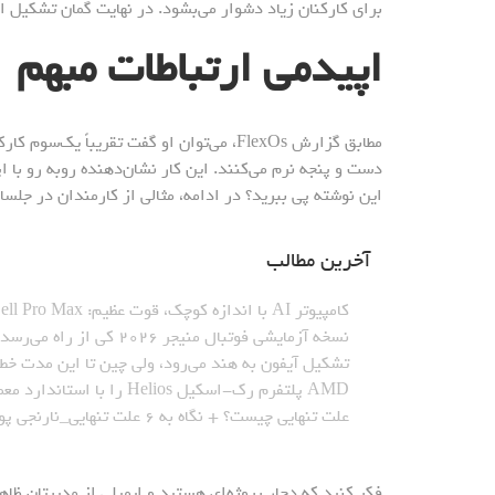
برای کارکنان زیاد دشوار می‌بشود. در نهایت گمان تشکیل ان
اپیدمی ارتباطات مبهم
مطابق گزارش FlexOs، می‌توان او گفت تقریباً
دست و پنجه نرم می‌کنند. این کار نشان‌دهنده روبه رو با ا
این نوشته پی ببرید؟ در ادامه، مثالی از کارمندان در جلسا
آخرین مطالب
کامپیوتر AI با اندازه کوچک، قوت عظیم: Dell Pro Max با تراشه GB۱۰_نارنجی پوش
نسخه آزمایشی فوتبال منیجر ۲۰۲۶ کی از راه می‌رسد؟_نارنجی پوش
تشکیل آیفون به هند می‌رود، ولی چین تا این مدت خط
AMD پلتفرم رک-اسکیل Helios را با استاندارد معماری باز معارفه کرد_نارنجی پوش
علت تنهایی چیست؟ + نگاه به ۶ علت تنهایی_نارنجی پوش
فکر کنید که دچار پروژه‌ای هستید و ایمیلی از مدیرتان ظاه