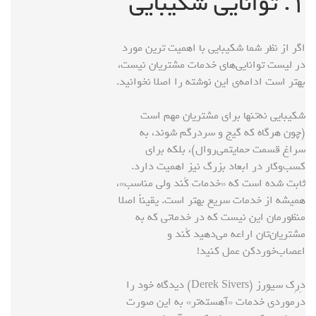
۱. توانایی شکیبایی
اگر از نظر شما شکیبایی با اهمیت ترین مورد
در لیست توانایی‌های خدمات مشتریان نیست،
بهتر است ادامه‌ی این نوشته را اصلا نخوانید.
شکیبایی نه‌تنها برای مشتریان مهم است
(چون هرگاه که گیج و سردرگم شوند، به
سراغ قسمت حمایتمی‌روال)، بلکه برای
کسب‌وکار در ابعاد بزرگ نیز اهمیت دارد.
ثابت شده است که «خدمات کُند ولی مناسب»،
همیشه از خدمات سریع بهتر است. یقیناً اصلا
منظورمان این نیست که در خدماتی که به
مشتریان‌تان اراعه می‌دهید کُند و
اعصاب‌خوردکن عمل کنید!
دِرِک سیوِرز (Derek Sivers) دیدگاه خود را
درمورد‌ی خدمات «آهسته‌تر» به‌ این صورت