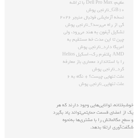
عظیم: Dell Pro Max با تراشه
GB۱۰_نارنجی پوش
نسخه آزمایشی فوتبال منیجر ۲۰۲۶
کی از راه می‌رسد؟_نارنجی پوش
تشکیل آیفون به هند می‌رود، ولی
چین تا این مدت خط مستقیم به
امریکا دارد_نارنجی پوش
AMD پلتفرم رک-اسکیل Helios
را با استاندارد معماری باز معارفه
کرد_نارنجی پوش
علت تنهایی چیست؟ + نگاه به ۶
علت تنهایی_نارنجی پوش
خوشبختانه، توانایی‌هایی وجود دارند که هر
یک از اعضای قسمت حمایتمی‌تواند یاد بگیرد
و سطح مکالماتش را با مشتری‌ها به‌نحوه
شگفت‌آوری ارتقا بدهد.