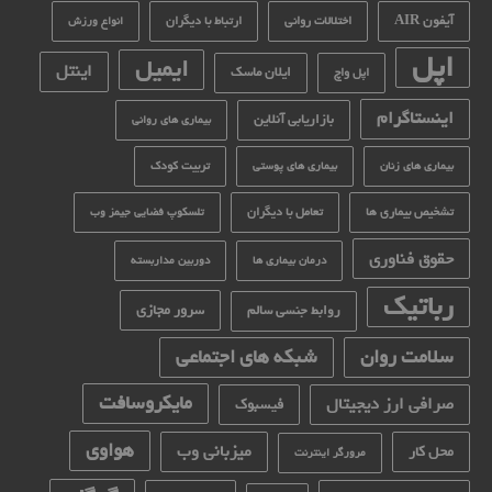
آیفون AIR
اختلالات روانی
ارتباط با دیگران
انواع ورزش
اپل
ایمیل
اینتل
ایلان ماسک
اپل واچ
اینستاگرام
بازاریابی آنلاین
بیماری های روانی
تربیت کودک
بیماری های زنان
بیماری های پوستی
تشخیص بیماری ها
تعامل با دیگران
تلسکوپ فضایی جیمز وب
حقوق فناوری
درمان بیماری ها
دوربین مداربسته
رباتیک
سرور مجازی
روابط جنسی سالم
سلامت روان
شبکه های اجتماعی
مایکروسافت
صرافی ارز دیجیتال
فیسبوک
هواوی
میزبانی وب
محل کار
مرورگر اینترنت