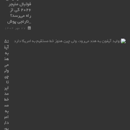
فوتبال منیجر
۲۰۲۶ کی از
راه می‌رسد؟
_نارنجی پوش
۲۷ مهر ۱۴۰۴
تشکی
آیفون
به
هند
می‌رو
ولی
چین
تا
این
مدت
خط
مستق
به
امریک
دارد_
پوش