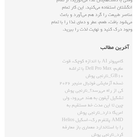
انگشتان استفاده می‌کنید. این کار تمام
عناصر طبیعت را گرد هم می‌آورد و باعث
می‌شود بافت، طعم، عطر و دمای غذا را با تمام
وجود درک کنید و نهایت لذت را ببرید.
آخرین مطالب
کامپیوتر AI با اندازه کوچک، قوت
عظیم: Dell Pro Max با تراشه
GB۱۰_نارنجی پوش
نسخه آزمایشی فوتبال منیجر ۲۰۲۶
کی از راه می‌رسد؟_نارنجی پوش
تشکیل آیفون به هند می‌رود، ولی
چین تا این مدت خط مستقیم به
امریکا دارد_نارنجی پوش
AMD پلتفرم رک-اسکیل Helios
را با استاندارد معماری باز معارفه
کرد_نارنجی پوش