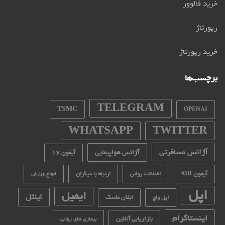
خرید فالوور
رپورتاژ
خرید رپورتاژ
برچسب‌ها
TELEGRAM
TSMC
OPENAI
WHATSAPP
TWITTER
آژانس مسافرتی
آژانس هواپیمایی
آیفون 17
آیفون AIR
اختلالات روانی
ارتباط با دیگران
انواع ورزش
اپل
ایمیل
اینتل
ایلان ماسک
اپل واچ
اینستاگرام
بازاریابی آنلاین
بیماری های روانی