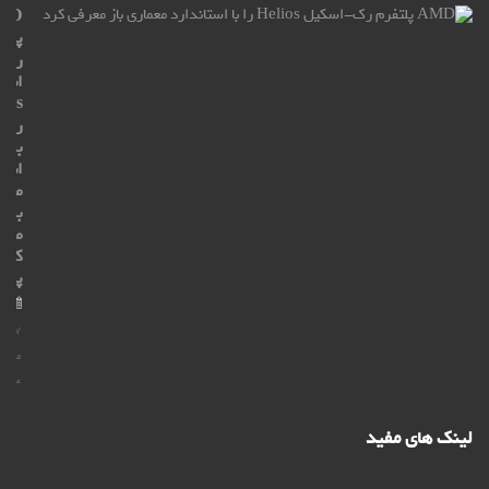
MD
پلتف
رک-
اسک
lios
را
با
استا
معم
باز
معار
کرد_
پوش
۲۷
مهر
۴۰۴
لینک های مفید