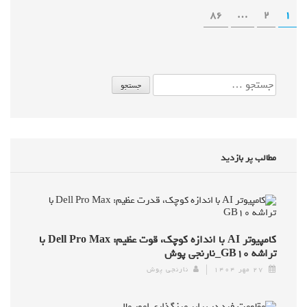
86
…
2
1
مطالب پر بازدید
کامپیوتر AI با اندازه کوچک، قوت عظیم: Dell Pro Max با
تراشه GB۱۰_نارنجی پوش
۲۷ مهر ۱۴۰۴
نارنجی پوش