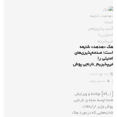
هک «هدهد» شایعه
است؛ صدمه‌پذیری‌های
امنیتی را
می‌پذیریم_نارنجی پوش
۲۳ مهر ۱۴۰۴
نارنجی پوش
[ad_1] نوشته و ویرایش
شده توسط مجله ی نارنجی
پوش وزیر ارتباطات
شائبه‌هایی که درمورد هک