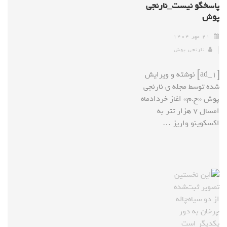
پاسخگو نیست_نارنجی
پوش
۲۱ مهر ۱۴۰۴
نارنجی پوش
[ad_1] نوشته و ویرایش
شده توسط مجله ی نارنجی
پوش «ح.م» اغاز خردادماه
امسال ۷ هزار تتر به
اکسکوینو واریز …