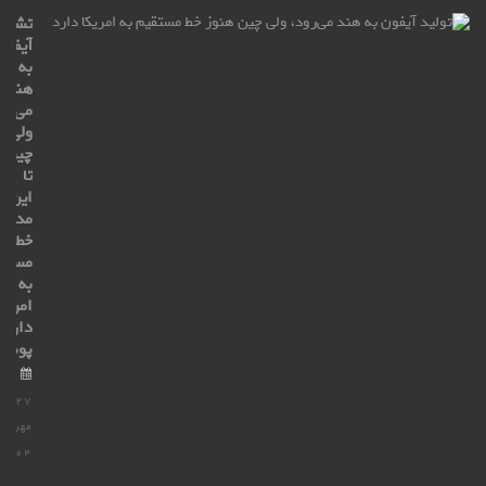
تشکی
آیفون
به
هند
می‌رو
ولی
چین
تا
این
مدت
خط
مستق
به
امریک
دارد_
پوش
۲۷
مهر
۱۴۰۴