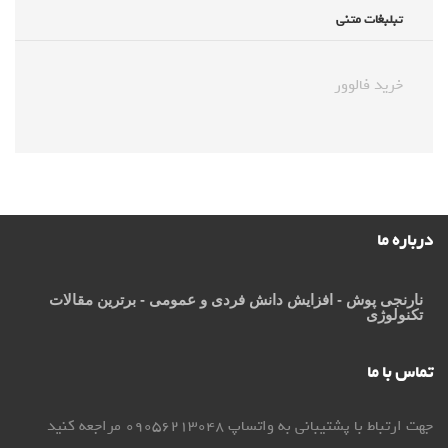
تبلبغات متنی
خرید فالوور
درباره ما
نارنجی پوش
- افزایش دانش فردی و عمومی - برترین مقالات
تکنولوژی
تماس با ما
جهت ارتباط با پشتیبانی به واتساپ 09056213048 مراجعه کنید