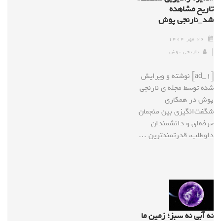
تاریخ مشاهده
شد_نارنجی پوش
۲۶ مهر ۱۴۰۴
نارنجی پوش
[ad_1] نوشته و ویرایش
شده توسط مجله ی نارنجی
پوش در همکاری
شگفت‌انگیزی بین منجمان
حرفه‌ای و دانشمندان
داوطلب، قدرتمندترین …
نه آبی نه سبز؛ زمین ما