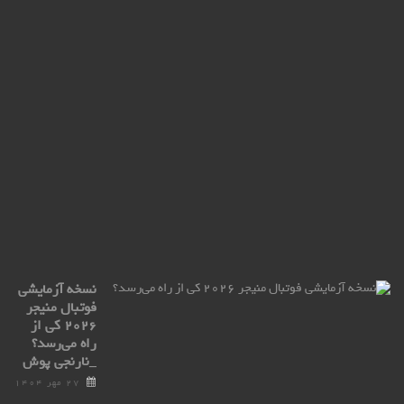
کو
قو
عظی
ell
ro
ax
با
ترا
پو
۲۷
مهر
۰۴
نسخه آزمایشی
فوتبال منیجر
۲۰۲۶ کی از
راه می‌رسد؟
_نارنجی پوش
۲۷ مهر ۱۴۰۴