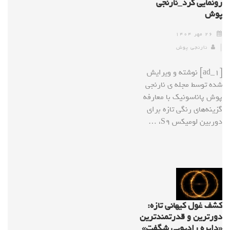
رونمایی کرد_نارنجی
پوش
۲۶ مهر ۱۴۰۴
نارنجی پوش
[ad_1] نوشته و ویرایش
شده توسط مجله ی نارنجی
پوش پاناسونیک با معارفه
گزینه‌های رنگی تازه برای
دوربین لومیکس S9، …
کشف غول کیهانی تازه:
دورترین و قدرتمندترین
«دایره رادیویی شگفت»