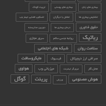
تربیت کودک
بیماری های زنان
بیماری های پوستی
تشخیص بیماری ها
تعامل با دیگران
تلسکوپ فضایی جیمز وب
حقوق فناوری
درمان بیماری ها
دوربین مداربسته
رباتیک
سرور مجازی
روابط جنسی سالم
سلامت روان
شبکه های اجتماعی
مایکروسافت
صرافی ارز دیجیتال
فیسبوک
هواوی
میزبانی وب
محل کار
مرورگر اینترنت
گوگل
پرینت
هوش مصنوعی
ورزش