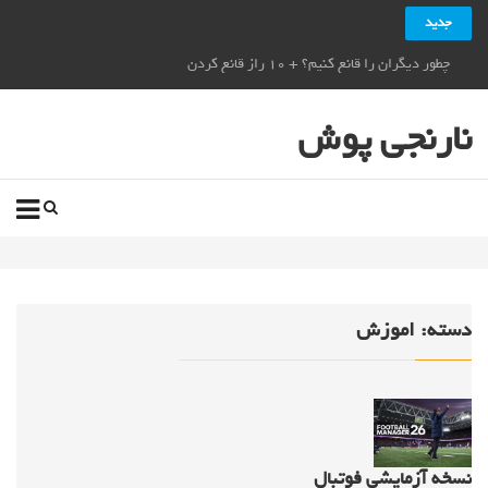
جدید
چطور دیگران را قانع کنیم؟ + ۱۰ راز قانع کردن دیگران_نارنجی پوش
نارنجی پوش
دسته:
اموزش
نسخه آزمایشی فوتبال