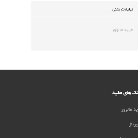
تبلبغات متنی
خرید فالوور
نک های مفید
د فالوور
رتاژ