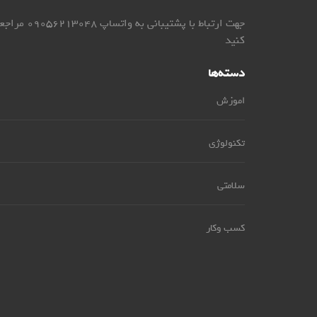
جهت ارتباط با پشتیبانی به واتساپ 9056213048
کنید
دسته‌ها
اموزش
تکنولوژی
سلامتی
کسب وکار