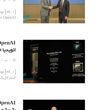
۱۲ مهر ۱۴۰۴
[ad_1
OpenAI اخیراً سفری محرمانه به تایوان داشته …
انویدیا 
۷ مهر ۱۴۰۴
[ad_1
استراتژیک 
بازسازی