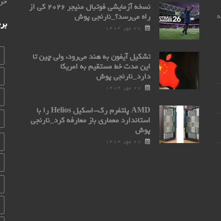
خری
نسخه آزمایشی فوتبال منیجر ۲۰۲۶ کی از
0 مراجعه
راه می‌رسد؟_نارنجی پوش
بر
۲۷ مهر ۱۴۰۴
تشکیل آیفون به هند می‌رود، ولی چین تا
این مدت خط مستقیم به امریکا
دارد_نارنجی پوش
۲۷ مهر ۱۴۰۴
AMD پلتفرم رک-اسکیل Helios را با
استاندارد معماری باز معارفه کرد_نارنجی
پوش
۲۷ مهر ۱۴۰۴