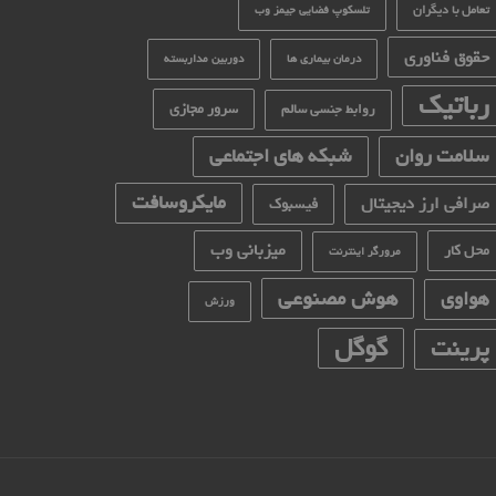
تعامل با دیگران
تلسکوپ فضایی جیمز وب
حقوق فناوری
درمان بیماری ها
دوربین مداربسته
رباتیک
سرور مجازی
روابط جنسی سالم
سلامت روان
شبکه های اجتماعی
مایکروسافت
صرافی ارز دیجیتال
فیسبوک
میزبانی وب
محل کار
مرورگر اینترنت
هوش مصنوعی
هواوی
ورزش
گوگل
پرینت