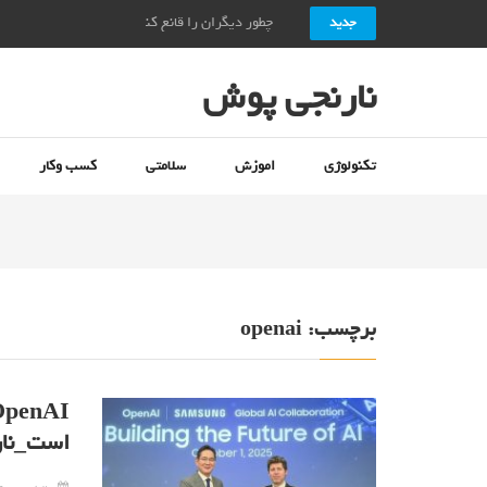
چطور دیگران را قانع کنیم؟ + ۱۰ راز قانع کردن دیگران_نارنجی پوش
جدید
نارنجی پوش
تکنولوژی
اموزش
سلامتی
کسب وکار
برچسب:
openai
است_نار