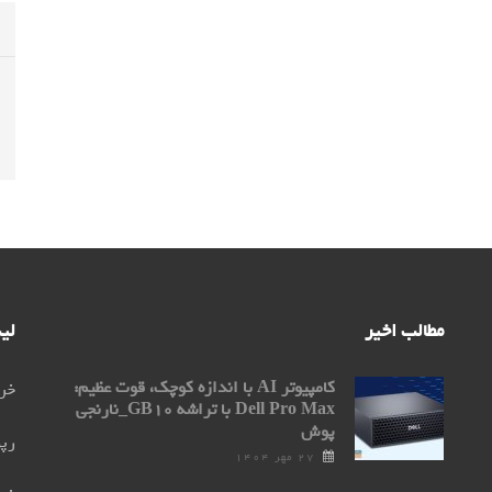
مطالب اخیر
لی
کامپیوتر AI با اندازه کوچک، قوت عظیم:
خری
Dell Pro Max با تراشه GB۱۰_نارنجی
پوش
رپو
۲۷ مهر ۱۴۰۴