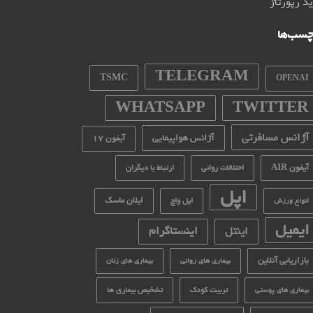
د رپورتاژ
چسب‌ها
TELEGRAM
TSMC
OPENAI
WHATSAPP
TWITTER
آژانس مسافرتی
آژانس هواپیمایی
آیفون 17
آیفون AIR
اختلالات روانی
ارتباط با دیگران
اپل
ایلان ماسک
اپل واچ
انواع ورزش
ایمیل
اینستاگرام
اینتل
بازاریابی آنلاین
بیماری های روانی
بیماری های زنان
تربیت کودک
تشخیص بیماری ها
بیماری های پوستی