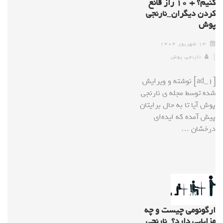
کنیم؟ + ۱۰ راز قانع
کردن دیگران_نارنجی
پوش
۱۳ شهریور ۱۴۰۴
نارنجی پوش
[ad_1] نوشته و ویرایش
شده توسط مجله ی نارنجی
پوش آیا تا به حال برایتان
پیش آمده که ایده‌ای
درخشان …
ارگونومی چیست و چه
مزایایی دارد؟_نارنجی