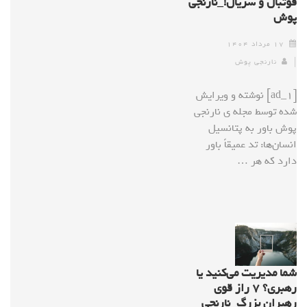
فوتبال و سریال!_نارنجی
پوش
۱۷ مرداد ۱۴۰۴
نارنجی پوش
[ad_1] نوشته و ویرایش
شده توسط مجله ی نارنجی
پوش باور به پتانسیل
انسان‌ها: تد عمیقاً باور
دارد که هر …
شما مدیریت می‌کنید یا
رهبری؟ ۷ راز قوی
رهبران بزرگ_نارنجی