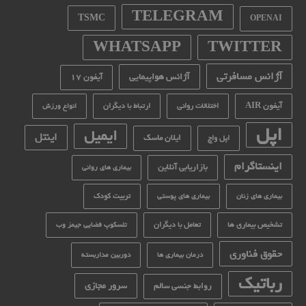
TELEGRAM
TSMC
OPENAI
WHATSAPP
TWITTER
آژانس مسافرتی
آژانس هواپیمایی
آیفون 17
آیفون AIR
اختلالات روانی
ارتباط با دیگران
انواع ورزش
اپل
ایمیل
اینتل
ایلان ماسک
اپل واچ
اینستاگرام
بازاریابی آنلاین
بیماری های روانی
تربیت کودک
بیماری های زنان
بیماری های پوستی
تشخیص بیماری ها
تعامل با دیگران
تلسکوپ فضایی جیمز وب
حقوق فناوری
درمان بیماری ها
دوربین مداربسته
رباتیک
سرور مجازی
روابط جنسی سالم