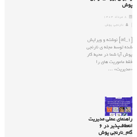
پوش
۸ مرداد ۱۴۰۴
نارنجی پوش
[ad_1] نوشته و ویرایش
شده توسط مجله ی نارنجی
پوش آیا شما در محیط کار
فقط ماموریت های را
«مدیریت» …
راهنمای عملی مدیریت
انعطاف‌پذیر در ۶
گام_نارنجی پوش