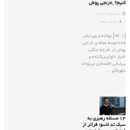
کنیم؟_نارنجی پوش
۲۶ مرداد ۱۴۰۴
نارنجی پوش
[ad_1] نوشته و ویرایش
شده توسط مجله ی نارنجی
پوش در شرایط جنگی،
اخبار دلواپس‌کننده و
بی‌ثباتی اقتصادی می‌تواند
دلهره‌آور …
۱۴ مسئله رهبری به
سبک تد لاسو: فراتر از