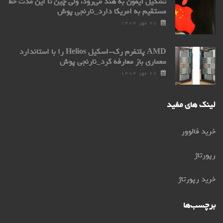
تشکیل آیفون به هند می‌رود، ولی چین تا این مدت خط
مستقیم به امریکا دارد_نارنجی پوش
۲۷ مهر ۱۴۰۴
AMD پلتفرم رک-اسکیل Helios را با استاندارد
معماری باز معارفه کرد_نارنجی پوش
۲۷ مهر ۱۴۰۴
لینک های مفید
خرید فالوور
رپورتاژ
خرید رپورتاژ
برچسب‌ها