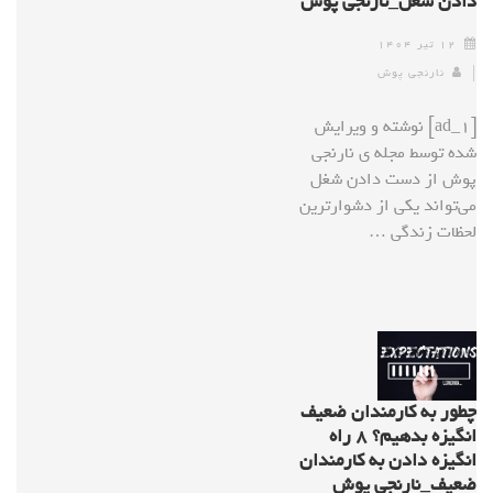
دادن شغل_نارنجی پوش
۱۲ تیر ۱۴۰۴
نارنجی پوش
[ad_1] نوشته و ویرایش
شده توسط مجله ی نارنجی
پوش از دست دادن شغل
می‌تواند یکی از دشوارترین
لحظات زندگی …
چطور به کارمندان ضعیف
انگیزه بدهیم؟ ۸ راه
انگیزه دادن به کارمندان
ضعیف_نارنجی پوش