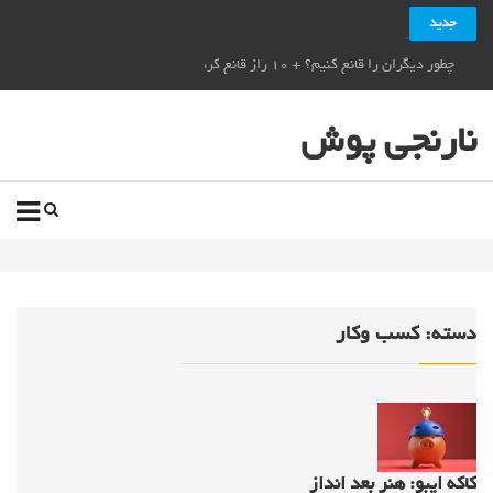
جدید
چطور دیگران را قانع کنیم؟ + ۱۰ راز قانع کردن دیگران_نارنجی پوش
نارنجی پوش
دسته:
کسب وکار
کاکه ایبو: هنر بعد انداز