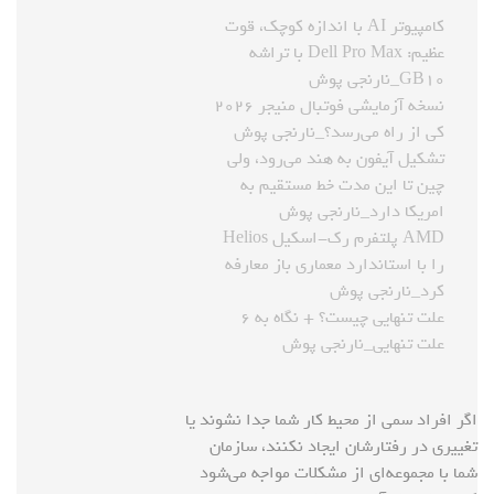
کامپیوتر AI با اندازه کوچک، قوت
عظیم: Dell Pro Max با تراشه
GB۱۰_نارنجی پوش
نسخه آزمایشی فوتبال منیجر ۲۰۲۶
کی از راه می‌رسد؟_نارنجی پوش
تشکیل آیفون به هند می‌رود، ولی
چین تا این مدت خط مستقیم به
امریکا دارد_نارنجی پوش
AMD پلتفرم رک-اسکیل Helios
را با استاندارد معماری باز معارفه
کرد_نارنجی پوش
علت تنهایی چیست؟ + نگاه به ۶
علت تنهایی_نارنجی پوش
اگر افراد سمی از محیط کار شما جدا نشوند یا
تغییری در رفتارشان ایجاد نکنند، سازمان
شما با مجموعه‌ای از مشکلات مواجه می‌شود