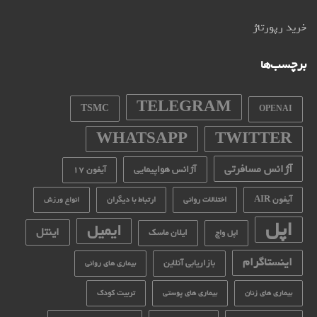
خرید رپورتاژ
برچسب‌ها
TELEGRAM
TSMC
OPENAI
WHATSAPP
TWITTER
آژانس مسافرتی
آژانس هواپیمایی
آیفون 17
آیفون AIR
اختلالات روانی
ارتباط با دیگران
انواع ورزش
اپل
ایمیل
اینتل
ایلان ماسک
اپل واچ
اینستاگرام
بازاریابی آنلاین
بیماری های روانی
تربیت کودک
بیماری های زنان
بیماری های پوستی