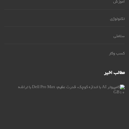
اموزش
تکنولوژی
سلامتی
کسب وکار
مطالب اخیر
کام
AI
با
اند
کو
قو
عظی
ell