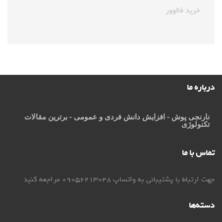
خرید فالوور
درباره ما
نارنجی پوش
- افزایش دانش فردی و عمومی - برترین مقالات
تکنولوژی
تماس با ما
جهت ارتباط با پشتیبانی به واتساپ 09056213048 مراجعه کنید
دسته‌ها