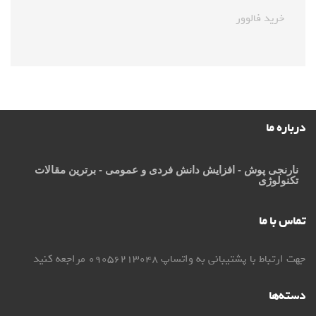
خرید فالوور
درباره ما
نارنجی پوش
- افزایش دانش فردی و عمومی - برترین مقالات
تکنولوژی
تماس با ما
جهت ارتباط با پشتیبانی به واتساپ 09056213048 مراجعه کنید
دسته‌ها