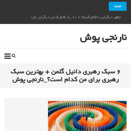
جدید
چطور دیگران را قانع کنیم؟ + ۱۰ راز قانع کردن دیگران_نارنجی پوش
نارنجی پوش
۶ سبک رهبری دانیل گلمن + بهترین سبک
رهبری برای من کدام است؟_نارنجی پوش