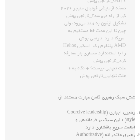
GB۱۰_نارنجی پوش
نسخه آزمایشی فوتبال منیجر ۲۰۲۶
کی از راه می‌رسد؟_نارنجی پوش
تشکیل آیفون به هند می‌رود، ولی
چین تا این مدت خط مستقیم به
امریکا دارد_نارنجی پوش
AMD پلتفرم رک-اسکیل Helios
را با استاندارد معماری باز معارفه
کرد_نارنجی پوش
علت تنهایی چیست؟ + نگاه به ۶
علت تنهایی_نارنجی پوش
شش سبک رهبری گلمن عبارت هستند از:
رهبری اجباری (Coercive leadership
style) : این سبک بر فرماندهی و
اطاعت سریع پافشاری دارد.
رهبری مقتدرانه (Authoritative