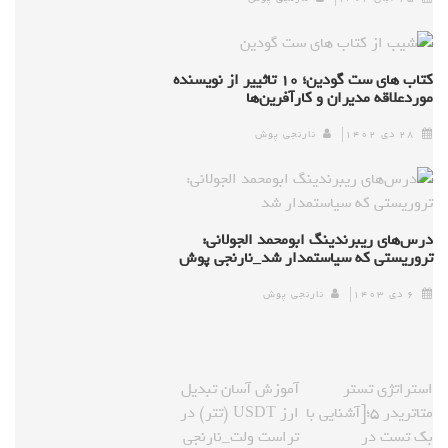
کتاب های ست گودین؛ ۱۰ تاثییر از نویسنده
موردعلاقه مدیران و کارآفرین‌ها
۲۸ دی ۱۴۰۲
نارنجی پوش
درس‌های ریبرندینگ ابومحمد الجولانی:
تروریستی که سیاستمدار شد_نارنجی پوش
۶ دی ۱۴۰۳
نارنجی پوش
استراتژی تستر
آموزش آسان تبدیل
متاتریدر ۵؛[آشنایی با
ارز USDT (تتر) در
بک تست در
تراست ولت_نارنجی