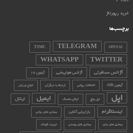
خرید رپورتاژ
برچسب‌ها
TELEGRAM
TSMC
OPENAI
WHATSAPP
TWITTER
آژانس مسافرتی
آژانس هواپیمایی
آیفون 17
آیفون AIR
اختلالات روانی
ارتباط با دیگران
انواع ورزش
اپل
ایمیل
اینتل
ایلان ماسک
اپل واچ
اینستاگرام
بازاریابی آنلاین
بیماری های روانی
تربیت کودک
بیماری های زنان
بیماری های پوستی