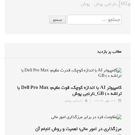
MT۵]_نارنجی پوش
پوش
مطالب پر بازدید
کامپیوتر AI با اندازه کوچک، قوت عظیم: Dell Pro Max با
تراشه GB۱۰_نارنجی پوش
۲۷ مهر ۱۴۰۴
نارنجی پوش
مرزگذاری در امور مالی؛ اهمیت و روش انجام آن