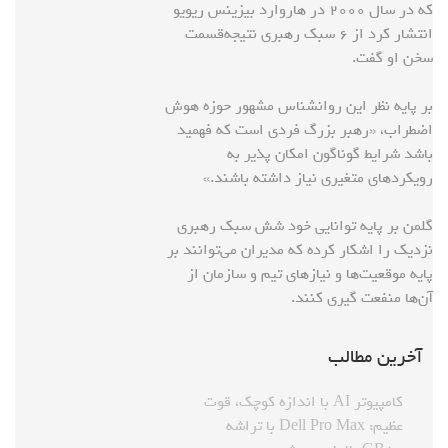
که در سال ۲۰۰۰ در هاروارد بیزینس ریویو
انتشار کرد از ۶ سبک رهبری نتیجه‌قسمت
سخن او گفت.
بر پایه نظر این روانشناس مشهور حوزه هوش
اضطراب، «رهبر بزرگ فردی است که فهمید
باشد شرایط گوناگون امکان پذیر به
رویکردهای متغیری نیاز داشته باشند.»
گلمن بر پایه توانایی خود شش سبک رهبری
نزدیک را اشکار کرده که مدیران می‌توانند بر
پایه موقعیت‌ها و نیازهای تیم و سازمان از
آن‌ها منفعت گیری کنند.
آخرین مطالب
کامپیوتر AI با اندازه کوچک، قوت
عظیم: Dell Pro Max با تراشه