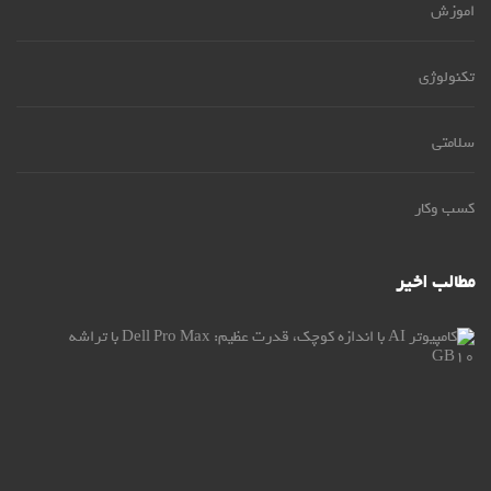
اموزش
تکنولوژی
سلامتی
کسب وکار
مطالب اخیر
کام
AI
با
اند
کو
قو
عظی