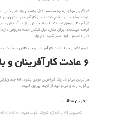
کارآفرین موفق به چه معناست؟ آیا به‌معنی جاه‌طلبی ذاتی اس
بتواند مشتریان را قانع کند؟ برخی کارآفرینان امکان پذیر ای
کارآفرینان موفق نیستند. تعداد بسیاری از کارآفرینان موف
گرفته می‌شدند. برای مثال، بیل گیتس جمله معروفی دارد: «
دلار داشتم – اوه، صبر کنید، دارم!»
با هم نگاهی به ۶ عادت کارآفرینان و بازرگانان موفق داریم.
۶
عادت کارآفرینان و با
هر فردی می‌تواند یک کارآفرین موفق بشود، اما چند ویژگی م
برخوردارند و می‌توانید از آن‌ها پیروی کنید:
آخرین مطالب
کامپیوتر AI با اندازه کوچک، قوت عظیم: Dell Pro Max با تراشه GB۱۰_نارنجی پوش