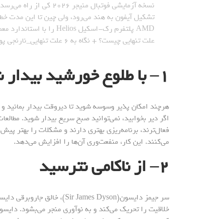
نسخه آزمایشی فوتبال منیجر ۲۰۲۶ کی از راه می‌رسد؟_نارنجی پوش
تشکیل آیفون به هند می‌رود، ولی چین تا این مدت خط
AMD پلتفرم رک-اسکیل Helios را با استاندارد معماری باز معارفه کرد_نارنجی پوش
علت تنهایی چیست؟ + نگاه به ۶ علت تنهایی_نارنجی پوش
۱
–
با طلوع خورشید بیدار 
هرچند امکان پذیر وسوسه شوید تا دیروقت بیدار بمانید و برن
اگر دیر بخوابید، نمی‌توانید صبح سریع بیدار شوید. مطا
فعال‌ترند، برنامه‌ریزی بهتری دارند و مشکلات را بهتر پیش‌
می‌کنند. این کار، منفعت‌وری آن‌ها را افزایش می‌دهد.
۲
–
از ناکامی نترسید
سر جیمز دایسون(ir James Dyson
خلاقیت را تحریک می‌کند و به نوآوری منجر می‌بشود. دایسون