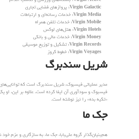
Virgin Galactic
: پروازهای فضایی تجاری
Virgin Media
: خدمات رسانه‌ای و ارتباطات
Virgin Mobile
: خدمات تلفن همراه
Virgin Hotels
: هتل‌های لوکس
Virgin Money
: خدمات مالی و بانکی
Virgin Records
: تشکیل و توزیع موسیقی
Virgin Voyages
: خطوط کروز
شریل سندبرگ
مدیر عملیاتی فیسبوک، شریل سندبرگ است که توانایی‌های
فیسبوک و سودآوری آن ایفا کرده است. علاوه بر این، او ی
«تکیه بده» را نیز نوشته است.
جک ما
هم‌بنیان‌گذار گروه علی‌بابا، جک ما، به سازگاری و عزم خود