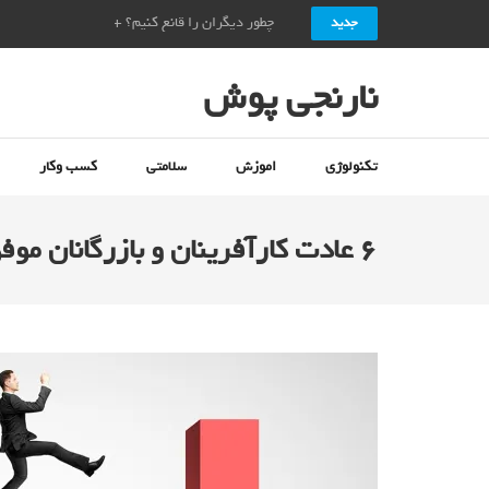
چطور دیگران را قانع کنیم؟ + ۱۰ راز قانع کردن دیگران_نارنجی پوش
جدید
نارنجی پوش
تکنولوژی
اموزش
سلامتی
کسب وکار
۶ عادت کارآفرینان و بازرگانان موفق + ۵ کارآفرینی که این عادت را مراعات کردند_نارنجی پوش