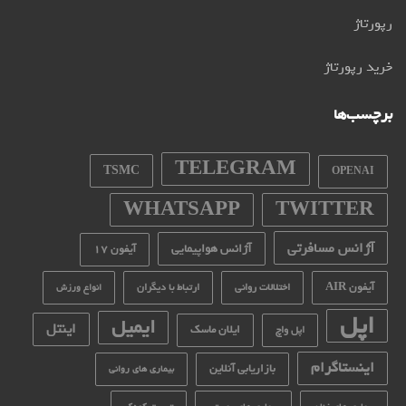
رپورتاژ
خرید رپورتاژ
برچسب‌ها
TELEGRAM
TSMC
OPENAI
WHATSAPP
TWITTER
آژانس مسافرتی
آژانس هواپیمایی
آیفون 17
آیفون AIR
اختلالات روانی
ارتباط با دیگران
انواع ورزش
اپل
ایمیل
اینتل
ایلان ماسک
اپل واچ
اینستاگرام
بازاریابی آنلاین
بیماری های روانی