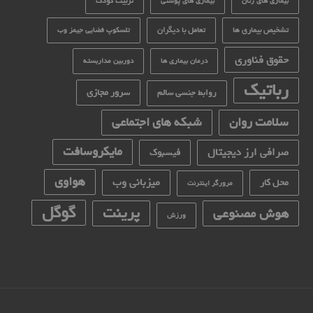
تربیت کودک
بیماری های زنان
بیماری های پوستی
تشخیص بیماری ها
تعامل با دیگران
تلسکوپ فضایی جیمز وب
حقوق فناوری
درمان بیماری ها
دوربین مداربسته
رباتیک
سرور مجازی
روابط جنسی سالم
سلامت روان
شبکه های اجتماعی
مایکروسافت
صرافی ارز دیجیتال
فیسبوک
هواوی
میزبانی وب
محل کار
مرورگر اینترنت
گوگل
پرینت
هوش مصنوعی
ورزش