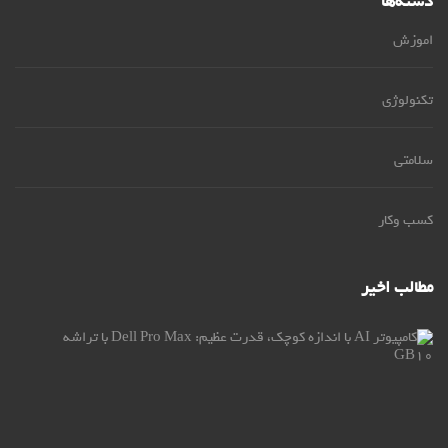
دسته‌ها
اموزش
تکنولوژی
سلامتی
کسب وکار
مطالب اخیر
کام
AI
با
اند
کو
قو