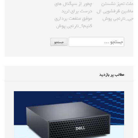
علت تمیز نشستن
چطور از سیگنال های
ماشین ظرفشویی ال
درست برای ترید
جی_نارنجی پوش
موفق منفعت برداری
کنیم؟_نارنجی پوش
مطالب پر بازدید