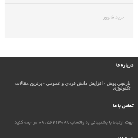
خرید فالوور
درباره ما
نارنجی پوش
- افزایش دانش فردی و عمومی - برترین مقالات
تکنولوژی
تماس با ما
جهت ارتباط با پشتیبانی به واتساپ 09056213048 مراجعه کنید