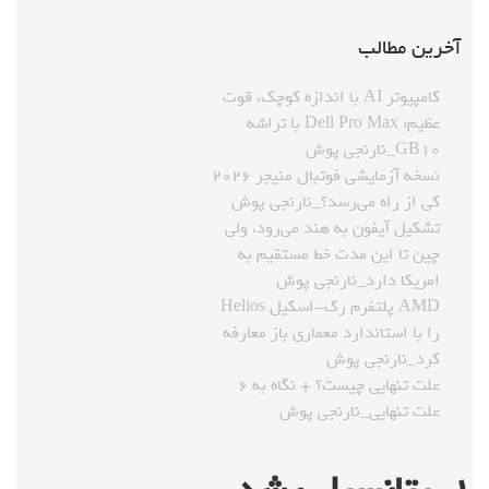
آخرین مطالب
کامپیوتر AI با اندازه کوچک، قوت
عظیم: Dell Pro Max با تراشه
GB۱۰_نارنجی پوش
نسخه آزمایشی فوتبال منیجر ۲۰۲۶
کی از راه می‌رسد؟_نارنجی پوش
تشکیل آیفون به هند می‌رود، ولی
چین تا این مدت خط مستقیم به
امریکا دارد_نارنجی پوش
AMD پلتفرم رک-اسکیل Helios
را با استاندارد معماری باز معارفه
کرد_نارنجی پوش
علت تنهایی چیست؟ + نگاه به ۶
علت تنهایی_نارنجی پوش