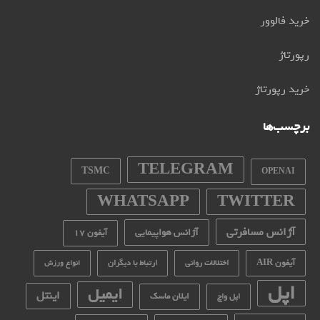
خرید فالوور
رپورتاژ
خرید رپورتاژ
برچسب‌ها
TELEGRAM
TSMC
OPENAI
WHATSAPP
TWITTER
آژانس مسافرتی
آژانس هواپیمایی
آیفون 17
آیفون AIR
اختلالات روانی
ارتباط با دیگران
انواع ورزش
اپل
ایمیل
اینتل
ایلان ماسک
اپل واچ