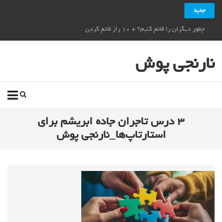
جدید
چطور دیگران را قانع کنیم؟ + ۱۰ راز قانع کردن دیگران_نارنجی پوش
نارنجی پوش
۳ درس تاجران جاده ابریشم برای
استارتاپ‌ها_نارنجی پوش