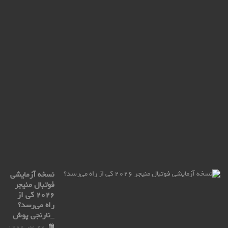
اند
کو
قو
عظی
ell
ro
ax
با
ترا
پو
۲۷
مهر
۰۴
نسخه آزمایشی
فوتبال منیجر
۲۰۲۶ کی از
راه می‌رسد؟
_نارنجی پوش
۲۷ مهر ۱۴۰۴