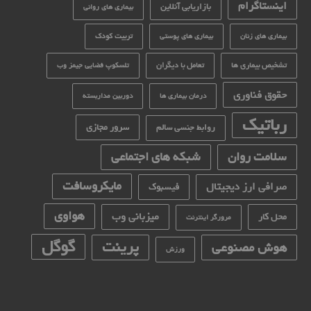
اینستاگرام
بازاریابی آنلاین
بیماری های روانی
تربیت کودک
بیماری های زنان
بیماری های پوستی
تشخیص بیماری ها
تعامل با دیگران
تلسکوپ فضایی جیمز وب
حقوق فناوری
درمان بیماری ها
دوربین مداربسته
رباتیک
سرور مجازی
روابط جنسی سالم
سلامت روان
شبکه های اجتماعی
مایکروسافت
صرافی ارز دیجیتال
فیسبوک
هواوی
میزبانی وب
محل کار
مرورگر اینترنت
گوگل
پرینت
هوش مصنوعی
ورزش