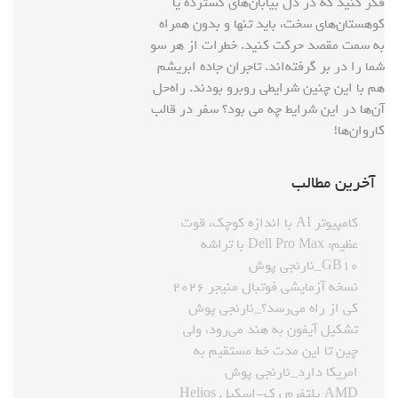
فکر کنید که در دل بیابان‌های گسترده یا
کوهستان‌های سخت، باید تنها و بدون همراه
به سمت مقصد حرکت کنید. خطرات از هر سو
شما را در بر گرفته‌اند. تاجران جاده ابریشم
هم با این چنین شرایطی روبرو بودند. راه‌حل
آن‌ها در این شرایط چه می بود؟ سفر در قالب
کاروان‌ها!
آخرین مطالب
کامپیوتر AI با اندازه کوچک، قوت
عظیم: Dell Pro Max با تراشه
GB۱۰_نارنجی پوش
نسخه آزمایشی فوتبال منیجر ۲۰۲۶
کی از راه می‌رسد؟_نارنجی پوش
تشکیل آیفون به هند می‌رود، ولی
چین تا این مدت خط مستقیم به
امریکا دارد_نارنجی پوش
AMD پلتفرم رک-اسکیل Helios