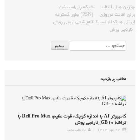
بهترین هتل آنتالیا
شبکه پلی‌استیشن
برای اقامت نوروزی
(PSN) بطور گسترده
ایرانی ها کدام است؟
قطع شد_نارنجی پوش
_نارنجی پوش
مطالب پر بازدید
کامپیوتر AI با اندازه کوچک، قوت عظیم: Dell Pro Max با
تراشه GB۱۰_نارنجی پوش
۲۷ مهر ۱۴۰۴
نارنجی پوش