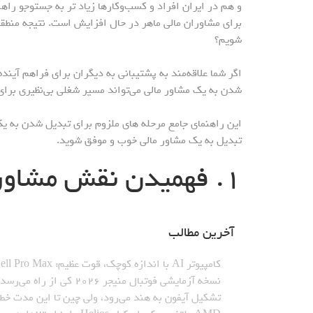
و هم در ایران افراد و کسب‌وکارها زیاد تر به جستوجو راه
برای مشاوران مالی ماهر در حال افزایش است. نتیجه منطقی
شویم؟
اگر شما علاقه‌مند به پشتیبانی به دیگران برای فراهم آینده
شدن به یک مشاور مالی می‌تواند مسیر شغلی بی‌نظیری برای
این راهنمای جامع مرحله های ملزوم برای تبدیل شدن به یک
تبدیل به یک مشاور مالی خوب و موفق شوید.
۱. فهمیدن نقش مشاور مالی
آخرین مطالب
کامپیوتر AI با اندازه کوچک، قوت عظیم: Dell Pro Max با تراشه GB۱۰_نارنجی پوش
نسخه آزمایشی فوتبال منیجر ۲۰۲۶ کی از راه می‌رسد؟_نارنجی پوش
تشکیل آیفون به هند می‌رود، ولی چین تا این مدت خط