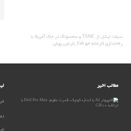
سبقت اینتل از TSMC و سامسونگ در خاک آمریکا با
راه‌اندازی کارخانه Fab ۵۲_نارنجی پوش
مطالب اخیر
لی
کامپیوتر
خری
AI
با
رپو
اندازه
کوچک،
خری
قوت