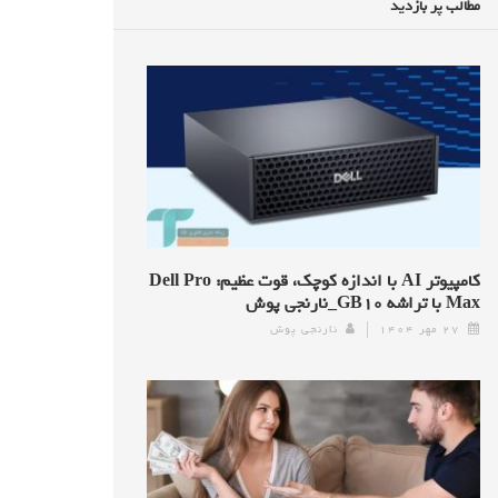
مطالب پر بازدید
کامپیوتر AI با اندازه کوچک، قوت عظیم: Dell Pro
Max با تراشه GB۱۰_نارنجی پوش
۲۷ مهر ۱۴۰۴
نارنجی پوش