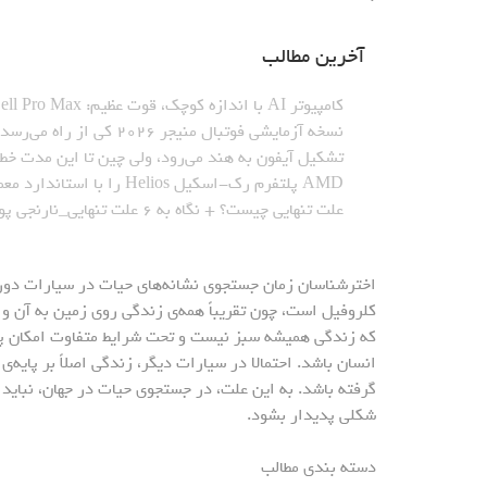
آخرین مطالب
کامپیوتر AI با اندازه کوچک، قوت عظیم: Dell Pro Max با تراشه GB۱۰_نارنجی پوش
نسخه آزمایشی فوتبال منیجر ۲۰۲۶ کی از راه می‌رسد؟_نارنجی پوش
تشکیل آیفون به هند می‌رود، ولی چین تا این مدت خط
AMD پلتفرم رک-اسکیل Helios را با استاندارد معماری باز معارفه کرد_نارنجی پوش
علت تنهایی چیست؟ + نگاه به ۶ علت تنهایی_نارنجی پوش
اخترشناسان زمان جستجوی نشانه‌های حیات در سیارات دور،
کلروفیل است، چون تقریباً همه‌ی زندگی روی زمین به آن و
که زندگی همیشه سبز نیست و تحت شرایط متفاوت امکان پذی
انسان باشد. احتمالا در سیارات دیگر، زندگی اصلاً بر پایه‌ی
گرفته باشد. به این علت، در جستجوی حیات در جهان، نباید
شکلی پدیدار بشود.
دسته بندی مطالب