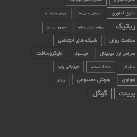
تعامل با دیگران
تلسکوپ فضایی جیمز وب
حقوق فناوری
درمان بیماری ها
دوربین مداربسته
رباتیک
سرور مجازی
روابط جنسی سالم
سلامت روان
شبکه های اجتماعی
مایکروسافت
صرافی ارز دیجیتال
فیسبوک
میزبانی وب
محل کار
مرورگر اینترنت
هوش مصنوعی
هواوی
ورزش
گوگل
پرینت