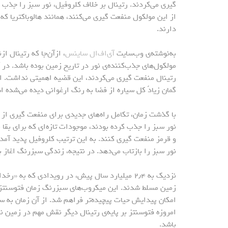
گیری می‌کردند. رتینال بر خلاف کلروفیل، نور سبز را جذب 
از این مولکول منفعت گیری می‌کنند، همانند هالوباکتریا ک
دارند.
به‌نوشته‌ی وب‌سایت
آی‌اف‌ال ساینس
، ازآن‌جا که رتینال ا
مولکول‌های جذب‌کننده‌ی نور در تاریخ زمین بوده باشد. در 
رتینال منفعت گیری می‌کردند، این قضیه اهمیتی نداشت. اگر
گمان زیادً کل سیاره از فضا به رنگ ارغوانی دیده می‌شده 
با گذشت زمان، تکامل راه‌های جدیدی برای منفعت گیری از ن
نور سبز را جذب کرده بودند، موجودات تازه‌ای که برای بقا ب
و قرمز منفعت گیری کنند. به این ترتیب کلروفیل پدید آمد.
نور سبز را بازتاب می‌دهد. در نتیجه، زندگی سبزرنگ اغاز
نزدیک به ۲٫۴ میلیارد سال پیش، در رویدادی که ب
زمین مسلط شدند. این میکروب‌های سبزرنگ زمان فتوسنتز ا
امکان پیدایش حیات پیچیده‌تر فراهم شد. از آن زمان به س
امروزه فتوسنتز بر پایه‌ی رتینال دیگر نقش مهم در زمین ن
باشد.