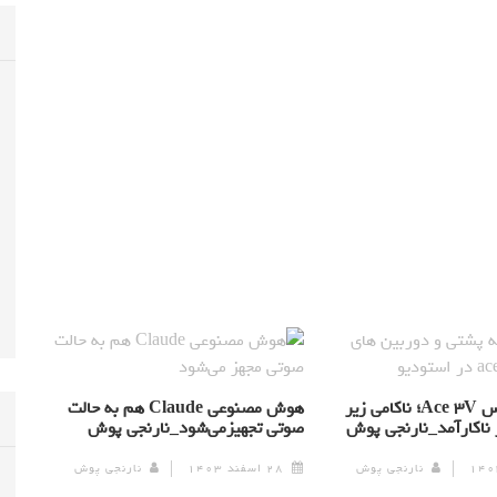
بازدید وان‌ پلاس Ace ۳V؛ ناکامی زیر
هوش مصنوعی Claude هم به حالت
 ناکارآمد_نارنجی پوش
صوتی تجهیزمی‌شود_نارنجی پوش
نارنجی پوش
۲۸ اسفند ۱۴۰۳
نارنجی پوش