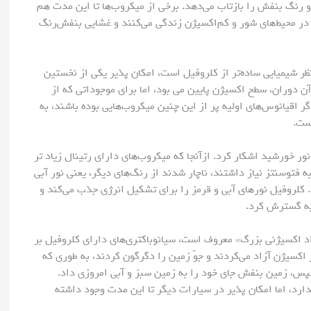
و رنگ بنفش را بازتاب می‌دهد. برخی از میکروب‌ها تا این مدت هم
ه در محیط‌های شور و کم‌اکسیژن زندگی می‌کنند و غشایی بنفش‌رنگ
زنظر شیمیایی ساده‌تر از کلروفیل است، امکان پذیر یکی از نخستین
آن دوران، سطح اکسیژن پایین می بود، اما برای موجوداتی که از
 اقیانوس‌های اولیه پر از این چنین میکروب‌هایی بوده باشند، به
است.
ور خورشید اشکار کرد. ازآنجا که میکروب‌های دارای رتینال زیاد تر
ه فتوسنتز نیاز داشتند، ناچار شدند از رنگ‌های دیگر، یعنی نور آبی
 کلروفیل نورهای آبی و قرمز را برای تشکیل انرژی جذب می‌کند و
 به گسترش کرد.
ه «رخداد اکسیژنی بزرگ» معروف است، سیانوباکتری‌های دارای کلروفیل بر
کسیژن آزاد می‌کردند و جوّ زمین را دگرگون کردند، به طوری که
پس، زمین بنفش جای خود را به زمین سبز و آبی امروزی داد.
دارد، اما امکان پذیر در سیارات دیگر تا این مدت وجود داشته