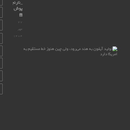
_نارنجی
پوش
۲۷
مهر
۱۴۰۴
تشکیل
آیفون
به
هند
می‌رود،
ولی
چین
تا
این
مدت
خط
مستقیم
به
امریکا