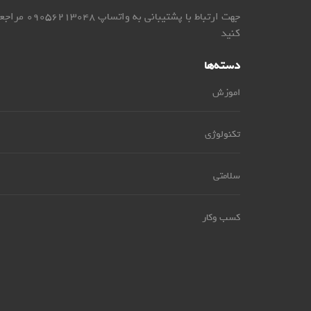
جهت ارتباط با پشتیبانی به واتساپ 9056213048
کنید
دسته‌ها
اموزش
تکنولوژی
سلامتی
کسب وکار