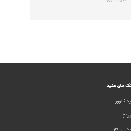
نک های مفید
د فالوور
رتاژ
د رپورتاژ