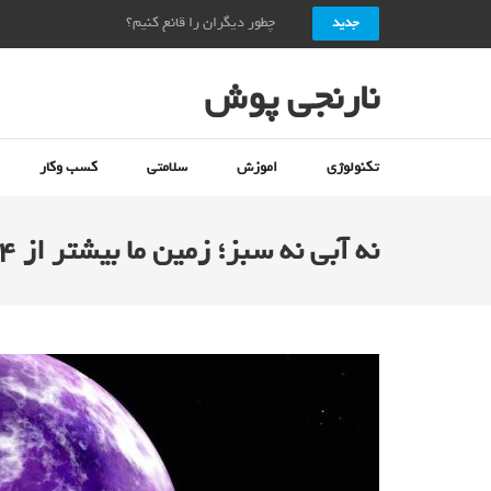
چطور دیگران را قانع کنیم؟ + ۱۰ راز قانع کردن دیگران_نارنجی پوش
جدید
نارنجی پوش
تکنولوژی
اموزش
سلامتی
کسب وکار
نه آبی نه سبز؛ زمین ما بیشتر از ۲٫۴ میلیارد سال پیش بنفش بوده است_نارنجی پوش