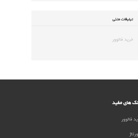
تبلبغات متنی
خرید فالوور
نک های مفید
د فالوور
رتاژ