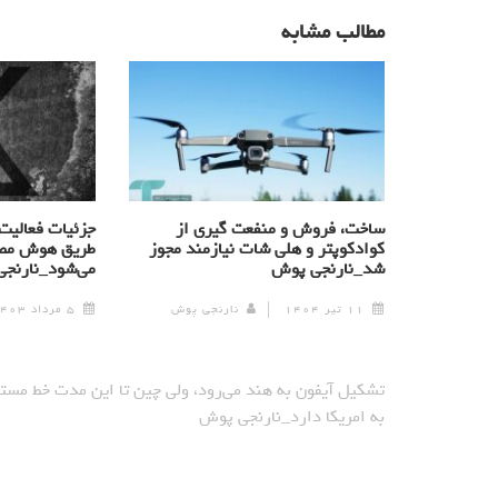
مطالب مشابه
ساخت، فروش و منفعت گیری از
جزئیات فعالیت 
کوادکوپتر و هلی شات نیازمند مجوز
طریق هوش مصن
شد_نارنجی پوش
می‌شود_نارنج
۱۱ تیر ۱۴۰۴
نارنجی پوش
۵ مرداد ۱۴۰۳
تشکیل آیفون به هند می‌رود، ولی چین تا این مدت خط مست
به امریکا دارد_نارنجی پوش