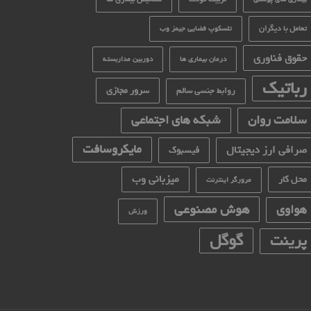
تعامل با دیگران
تلسکوپ فضایی جیمز وب
حقوق فناوری
درمان بیماری ها
دوربین مداربسته
رباتیک
سرور مجازی
روابط جنسی سالم
سلامت روان
شبکه های اجتماعی
مایکروسافت
صرافی ارز دیجیتال
فیسبوک
میزبانی وب
محل کار
مرورگر اینترنت
هوش مصنوعی
هواوی
ورزش
گوگل
پرینت