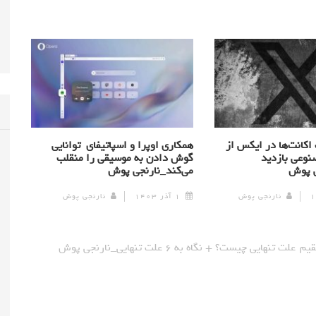
اکانت‌ها در ایکس از
همکاری اوپرا و اسپاتیفای توانایی
وعی بازدید
گوش دادن به موسیقی را منقلب
ی پوش
می‌کند_نارنجی پوش
نارنجی پوش
۱ آذر ۱۴۰۳
نارنجی پوش
قیم
علت تنهایی چیست؟ + نگاه به ۶ علت تنهایی_نارنجی پوش