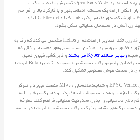
بعدی هوش مصنوعی را به نمایش بگذارد. این پلتفرم که بر پایه استاندارد Open Rack Wide گسترش یافته، با ترکیب
شتاب‌دهنده‌های Instinct و شبکه‌های باز، امکان اراعه یک سیستم انعطاف‌پذیر و با کارکرد بالا را فراهم
‌های نوین شامل Pensando برای شبکه‌بندی مقیاس‌پذیر، UALink و UEC Ethernet و
هداری آسان در محیط‌های عملیاتی ممکن بشود.
فناوری
تکنا، تصاویر اراعه‌شده از Helios مشخص می کند که رک به
کزی و فضای سرویس در طرفین است. سینی‌های محاسباتی افقی که
 شبیه
رقبایی همانند Kyber می باشند
و کابل‌کشی فیبری دقیق،
شبکه‌بندی و انتقال داده را بهینه می‌کند. مقصد AMD از معارفه این پلتفرم، رقابت مستقیم با مجموعه رک‌های Rubin انویدیا
‌های AMD شامل پردازنده‌های EPYC Venice و شتاب‌دهنده‌های MI400 منفعت می‌برد و تمرکز
رکت اجازه می‌دهد تا محصولات انعطاف‌پذیر و قابل گسترش اراعه
کم بالای محاسباتی را بدون محدودیت عملیاتی فراهم کند. معارفه
 افزایش وجود خود در قسمت رک‌های مقیاس بزرگ و رقابت مستقیم با انویدیا در عرصه