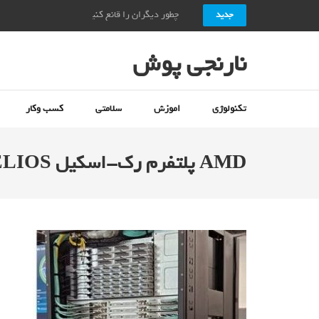
چطور دیگران را قانع کنیم؟ + ۱۰ راز قانع کردن دیگران_نارنجی پوش
جدید
نارنجی پوش
تکنولوژی
اموزش
سلامتی
کسب وکار
AMD پلتفرم رک-اسکیل HELIOS را با استاندارد معماری باز معارفه کرد_نارنجی پوش