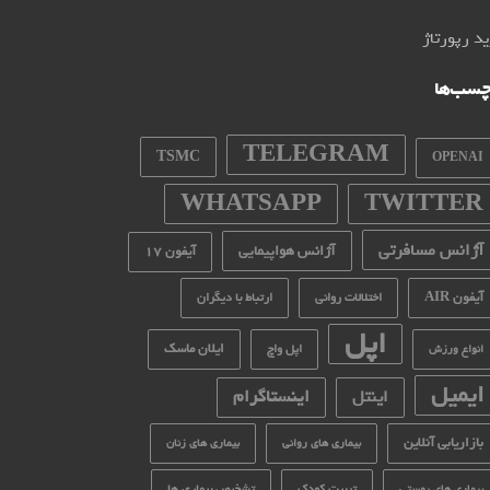
د رپورتاژ
چسب‌ها
TELEGRAM
TSMC
OPENAI
WHATSAPP
TWITTER
آژانس مسافرتی
آژانس هواپیمایی
آیفون 17
آیفون AIR
اختلالات روانی
ارتباط با دیگران
اپل
ایلان ماسک
اپل واچ
انواع ورزش
ایمیل
اینستاگرام
اینتل
بازاریابی آنلاین
بیماری های روانی
بیماری های زنان
تربیت کودک
تشخیص بیماری ها
بیماری های پوستی