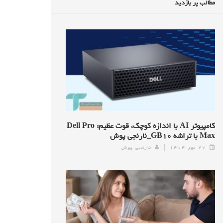
مطالب پر بازدید
کامپیوتر AI با اندازه کوچک، قوت عظیم: Dell Pro
Max با تراشه GB۱۰_نارنجی پوش
۲۷ مهر ۱۴۰۴
نارنجی پوش