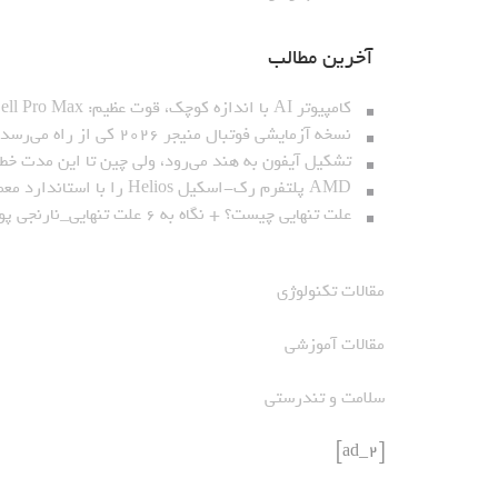
آخرین مطالب
کامپیوتر AI با اندازه کوچک، قوت عظیم: Dell Pro Max با تراشه GB۱۰_نارنجی پوش
نسخه آزمایشی فوتبال منیجر ۲۰۲۶ کی از راه می‌رسد؟_نارنجی پوش
تشکیل آیفون به هند می‌رود، ولی چین تا این مدت خط
AMD پلتفرم رک-اسکیل Helios را با استاندارد معماری باز معارفه کرد_نارنجی پوش
علت تنهایی چیست؟ + نگاه به ۶ علت تنهایی_نارنجی پوش
مقالات تکنولوژی
مقالات آموزشی
سلامت و تندرستی
[ad_2]