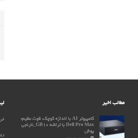
مطالب اخیر
لی
کامپیوتر AI با اندازه کوچک، قوت عظیم:
خری
Dell Pro Max با تراشه GB۱۰_نارنجی
پوش
رپو