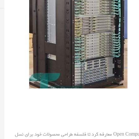
شرکت AMD پلتفرم Helios خود را در اتفاقات Open Compute Project معارفه کرد تا فلسفه طراحی محصولات خود برای نسل