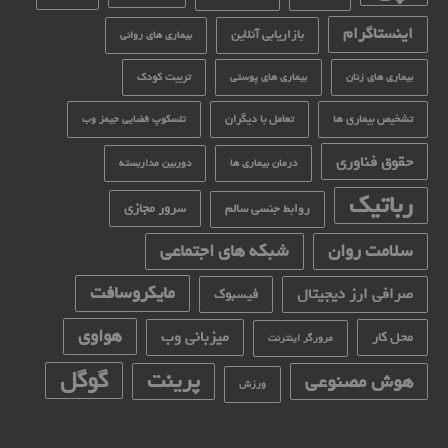
اینستاگرام
بازاریابی آنلاین
بیماری های روانی
تربیت کودک
بیماری های زنان
بیماری های پوستی
تشخیص بیماری ها
تعامل با دیگران
تلسکوپ فضایی جیمز وب
حقوق فناوری
درمان بیماری ها
دوربین مداربسته
رباتیک
سرور مجازی
روابط جنسی سالم
سلامت روان
شبکه های اجتماعی
مایکروسافت
صرافی ارز دیجیتال
فیسبوک
هواوی
میزبانی وب
محل کار
مرورگر اینترنت
گوگل
پرینت
هوش مصنوعی
ورزش