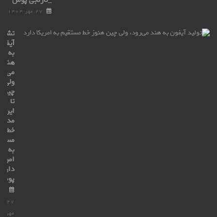
_نارنجی پوش
۲۷ مهر ۱۴۰۴
تشکی
آیفون
به
هند
می‌رو
ولی
چین
تا
این
مدت
خط
مستق
به
امریک
دارد_
پوش
۲۷
مهر