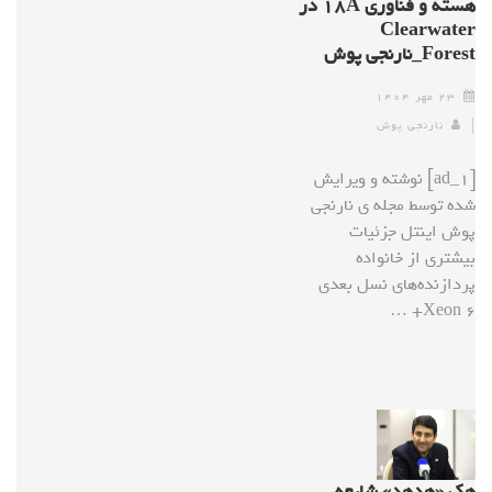
هسته و فناوری ۱۸A در
Clearwater
Forest_نارنجی پوش
۲۳ مهر ۱۴۰۴
نارنجی پوش
[ad_1] نوشته و ویرایش
شده توسط مجله ی نارنجی
پوش اینتل جزئیات
بیشتری از خانواده
پردازنده‌های نسل بعدی
Xeon 6+ …
هک «هدهد» شایعه