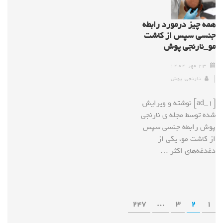
همه چیز درمورد رابطه
جنسی سپس از کاشت
مو_نارنجی پوش
۲۳ مهر ۱۴۰۴
نارنجی پوش
[ad_1] نوشته و ویرایش
شده توسط مجله ی نارنجی
پوش رابطه جنسی سپس
از کاشت مو، یکی از
دغدغه‌های اکثر …
247
…
3
2
1