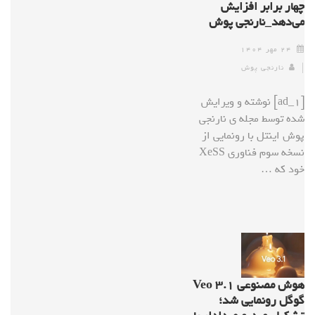
چهار برابر افزایش
می‌دهد_نارنجی پوش
۲۴ مهر ۱۴۰۴
نارنجی پوش
[ad_1] نوشته و ویرایش
شده توسط مجله ی نارنجی
پوش اینتل با رونمایی از
نسخه سوم فناوری XeSS
خود که …
هوش مصنوعی Veo ۳.۱
گوگل رونمایی شد؛