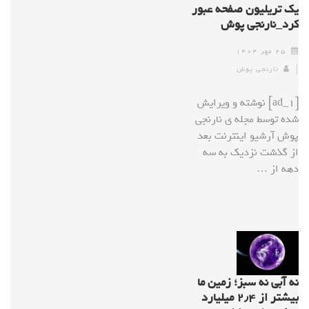
یک تریلیون صفحه عبور
کرد_نارنجی پوش
۲۵ مهر ۱۴۰۴
نارنجی پوش
[ad_1] نوشته و ویرایش
شده توسط مجله ی نارنجی
پوش آرشیو اینترنت بعد
از گذشت نزدیک به سه
دهه از …
نه آبی نه سبز؛ زمین ما
بیشتر از ۲٫۴ میلیارد