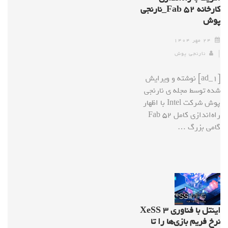
کارخانه Fab ۵۲_نارنجی
پوش
۲۴ مهر ۱۴۰۴
نارنجی پوش
[ad_1] نوشته و ویرایش
شده توسط مجله ی نارنجی
پوش شرکت Intel با اظهار
راه‌اندازی کامل Fab 52
گامی بزرگ …
اینتل با فناوری XeSS ۳
نرخ فریم بازی‌ها را تا