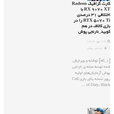
کارت گرافیک Radeon
RX ۹۰۷۰ XT با
اختلافی ۳۱ درصدی
RTX ۵۰۷۰ Ti را در
بازی کالاف در هم
کوبید_نارنجی پوش
۲۳ مهر ۱۴۰۴
نارنجی پوش
[ad_1] نوشته و ویرایش
شده توسط مجله ی نارنجی
پوش آزمایش‌های اولیه
روی نسخه بتای بازی Call
of Duty: Black …