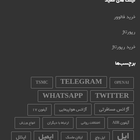
لینک های مفید
خرید فالوور
رپورتاژ
خرید رپورتاژ
برچسب‌ها
TELEGRAM
TSMC
OPENAI
WHATSAPP
TWITTER
آژانس مسافرتی
آژانس هواپیمایی
آیفون 17
آیفون AIR
اختلالات روانی
ارتباط با دیگران
انواع ورزش
اپل
ایمیل
اینتل
ایلان ماسک
اپل واچ