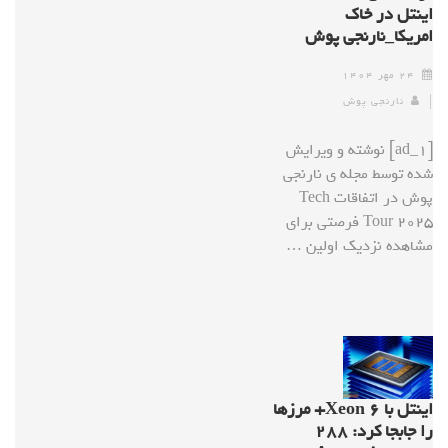
اینتل در خاک
امریکا_نارنجی پوش
۲۴ مهر ۱۴۰۴
نارنجی پوش
[ad_1] نوشته و ویرایش
شده توسط مجله ی نارنجی
پوش در اتفاقات Tech
Tour 2025 فرصتی برای
مشاهده نزدیک اولین …
اینتل با Xeon ۶+ مرزها
را جابجا کرد: ۲۸۸