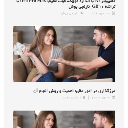
کامپیوتر AI با اندازه کوچک، قوت عظیم: Dell Pro Max با
تراشه GB۱۰_نارنجی پوش
۲۷ مهر ۱۴۰۴
نارنجی پوش
مرزگذاری در امور مالی؛ اهمیت و روش انجام آن
۹ مهر ۱۴۰۲
نارنجی پوش