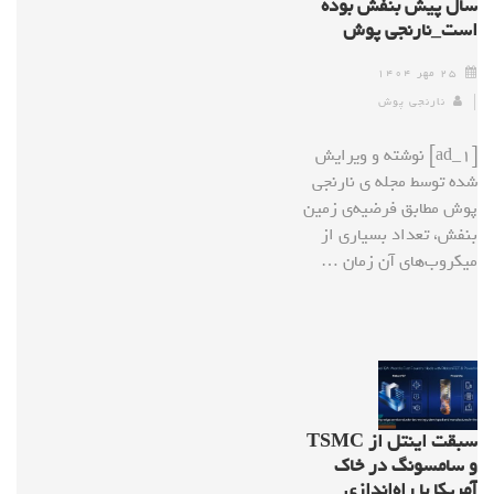
سال پیش بنفش بوده
است_نارنجی پوش
۲۵ مهر ۱۴۰۴
نارنجی پوش
[ad_1] نوشته و ویرایش
شده توسط مجله ی نارنجی
پوش مطابق فرضیه‌ی زمین
بنفش، تعداد بسیاری از
میکروب‌های آن زمان …
سبقت اینتل از TSMC
و سامسونگ در خاک
آمریکا با راه‌اندازی