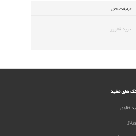
تبلبغات متنی
خرید فالوور
نک های مفید
د فالوور
رتاژ