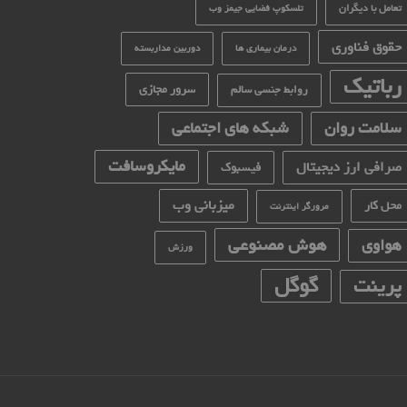
تعامل با دیگران
تلسکوپ فضایی جیمز وب
حقوق فناوری
درمان بیماری ها
دوربین مداربسته
رباتیک
سرور مجازی
روابط جنسی سالم
سلامت روان
شبکه های اجتماعی
مایکروسافت
صرافی ارز دیجیتال
فیسبوک
میزبانی وب
محل کار
مرورگر اینترنت
هوش مصنوعی
هواوی
ورزش
گوگل
پرینت