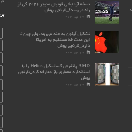
خری
نسخه آزمایشی فوتبال منیجر ۲۰۲۶ کی از
0 مراجعه
راه می‌رسد؟_نارنجی پوش
بر
۲۷ مهر ۱۴۰۴
تشکیل آیفون به هند می‌رود، ولی چین تا
این مدت خط مستقیم به امریکا
دارد_نارنجی پوش
۲۷ مهر ۱۴۰۴
AMD پلتفرم رک-اسکیل Helios را با
استاندارد معماری باز معارفه کرد_نارنجی
پوش
۲۷ مهر ۱۴۰۴