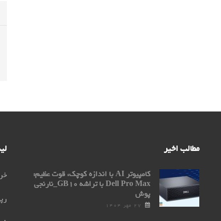
مطالب اخیر
لی
کامپیوتر AI با اندازه کوچک، قوت عظیم:
خری
Dell Pro Max با تراشه GB۱۰_نارنجی
پوش
رپو
۲۷ مهر ۱۴۰۴