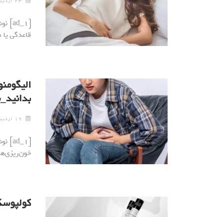
۲۳ اردیبهشت ۱۴۰۳
[ad_1
قاعدگی یا منوراژی (menorrhagia
الیگومنو
بدانید_
۱۹ اردیبهشت ۱۴۰۳
[ad_1
خون‌ریزی‌ه
کولپوسک