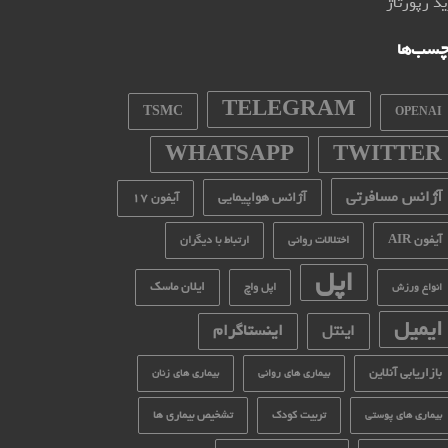
د رپورتاژ
چسب‌ها
TELEGRAM
TSMC
OPENAI
WHATSAPP
TWITTER
آژانس مسافرتی
آژانس هواپیمایی
آیفون 17
آیفون AIR
اختلالات روانی
ارتباط با دیگران
اپل
ایلان ماسک
اپل واچ
انواع ورزش
ایمیل
اینستاگرام
اینتل
بازاریابی آنلاین
بیماری های روانی
بیماری های زنان
تربیت کودک
تشخیص بیماری ها
بیماری های پوستی