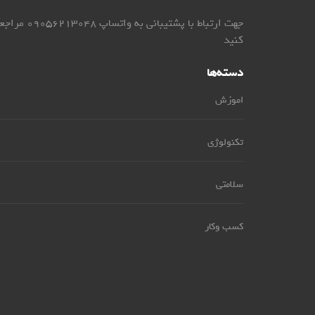
جهت ارتباط با پشتیبانی به واتساپ 9056213048
کنید
دسته‌ها
اموزش
تکنولوژی
سلامتی
کسب وکار