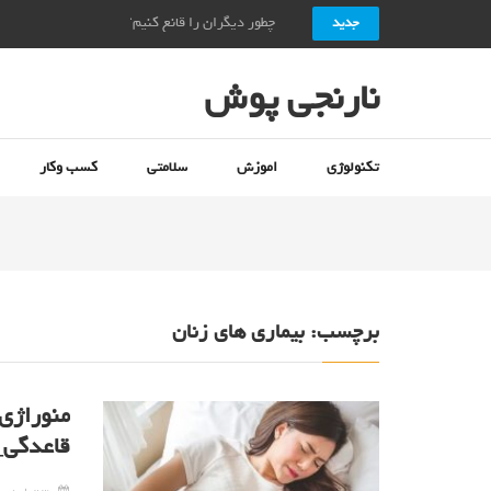
چطور دیگران را قانع کنیم؟ + ۱۰ راز قانع کردن دیگران_نارنجی پوش
جدید
نارنجی پوش
تکنولوژی
اموزش
سلامتی
کسب وکار
برچسب:
بیماری های زنان
منوراژی؛
قاعدگی_