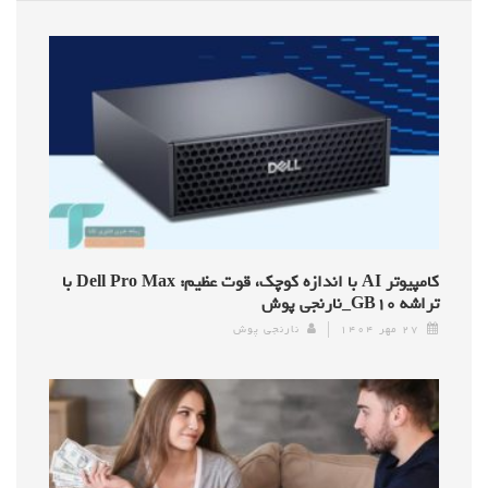
کامپیوتر AI با اندازه کوچک، قوت عظیم: Dell Pro Max با
تراشه GB۱۰_نارنجی پوش
۲۷ مهر ۱۴۰۴
نارنجی پوش