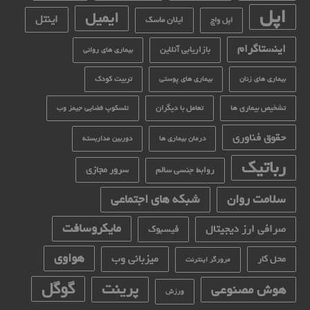
اپل
ایمیل
اینتل
ایلان ماسک
اپل واچ
اینستاگرام
بازاریابی آنلاین
بیماری های روانی
تربیت کودک
بیماری های زنان
بیماری های پوستی
تشخیص بیماری ها
تعامل با دیگران
تلسکوپ فضایی جیمز وب
حقوق فناوری
درمان بیماری ها
دوربین مداربسته
رباتیک
سرور مجازی
روابط جنسی سالم
سلامت روان
شبکه های اجتماعی
مایکروسافت
صرافی ارز دیجیتال
فیسبوک
هواوی
میزبانی وب
محل کار
مرورگر اینترنت
گوگل
پرینت
هوش مصنوعی
ورزش