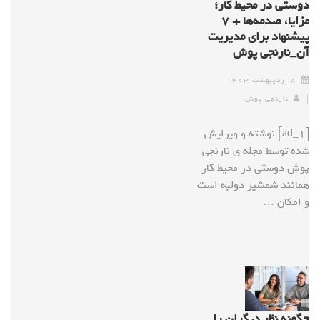
دوستی در محیط کار؛
مزایا، صدمه‌ها + ۷
پیشنهاد برای مدیریت
آن_نارنجی پوش
۸ اردیبهشت ۱۴۰۳
نارنجی پوش
[ad_1] نوشته و ویرایش
شده توسط مجله ی نارنجی
پوش دوستی در محیط کار
همانند شمشیر دولبه است
و امکان …
چگونه نظر دیگران را