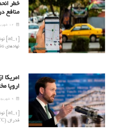
خطر انحص
منافع در
۱۲ شهریور ۱۴۰۴
[ad_1
نهادهای ناظ
امریکا ا
اروپا مخ
۹ شهریور ۱۴۰۴
[ad_1
فدرال (FTC) از غول‌های فناوری آمریکایی خواسته است …