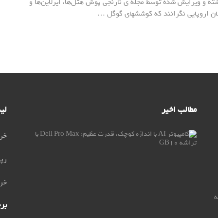
] نوشته و ویرایش شده توسط مجله ی نارنجی پوش هتل‌ها، ایرلاین‌ها و
ن اروپایی نگرانند که کوششهای گوگل …
مطالب اخیر
لی
کامپیوتر
خری
AI
با
رپو
اندازه
کوچک،
خری
قوت
عظیم:
0 مراجعه
Dell
بر
Pro