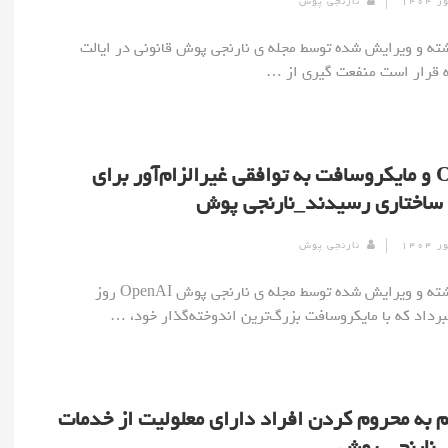
نارنجی پوش
] نوشته و ویرایش شده توسط مجله ی نارنجی پوش قانونی در ایالت
که قرار است منفعت گیری از …
OpenAI و مایکروسافت به توافقی غیرالزام‌آور برای
 ساختاری رسیدند_نارنجی پوش
نارنجی پوش
[ad_1] نوشته و ویرایش شده توسط مجله ی نارنجی پوش OpenAI روز
رداد که با مایکروسافت بزرگ‌ترین اندوخته‌گذار خود، …
م به محروم کردن افراد دارای معلولیت از خدمات
نارنجی پوش