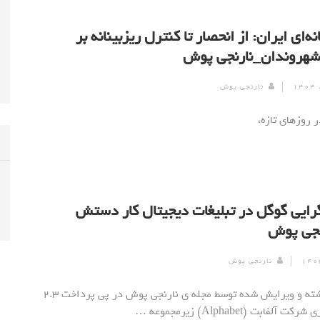
ه‌ای ایران: از انحصار تا کنترل ریزبینانه بر
شهروندان_نارنجی پوش
نارنجی پوش
ر روزهای تازه،
رایی گوگل در تبلیغات دیجیتال کار دستش
نجی پوش
نارنجی پوش
[ad_1] نوشته و ویرایش شده توسط مجله ی نارنجی پوش در پی پرداخت ۲.۳
آلفابت (Alphabet) زیرمجموعه …