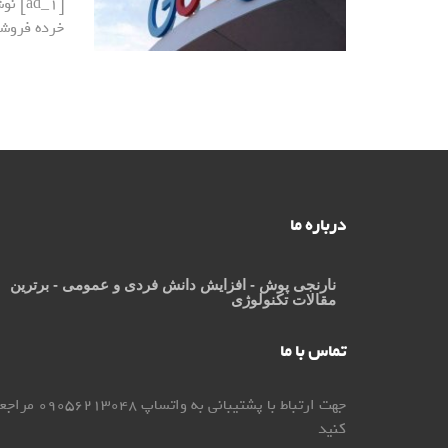
[ad_1
خرده فروشا
درباره ما
نارنجی پوش
- افزایش دانش فردی و عمومی - برترین
مقالات تکنولوژی
تماس با ما
جهت ارتباط با پشتیبانی به واتساپ 9056213048
کنید