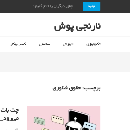
چطور دیگران را قانع کنیم؟ + ۱۰ راز قانع کردن دیگران_نارنجی پوش
جدید
نارنجی پوش
تکنولوژی
اموزش
سلامتی
کسب وکار
برچسب:
حقوق فناوری
چت بات ه
می‌رود_