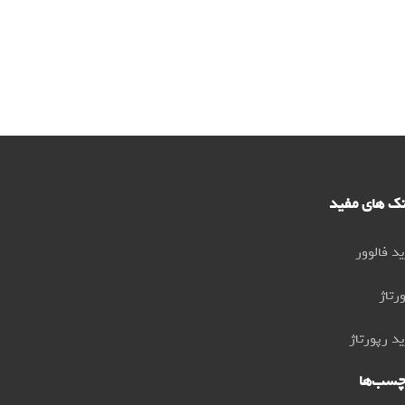
نک های مفید
د فالوور
رتاژ
د رپورتاژ
چسب‌ها