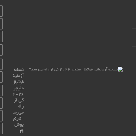
Max
با
تراشه
۰
پوش
۲۷
مهر
۱۴۰۴
نسخه
آزمایشی
فوتبال
منیجر
۲۰۲۶
کی از
راه
می‌رسد؟
_نارنجی
پوش