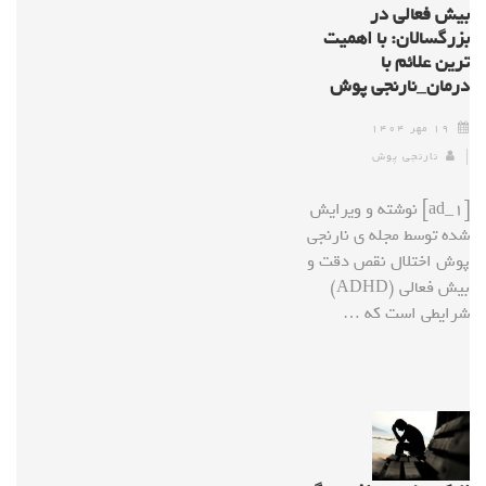
بیش فعالی در
بزرگسالان: با اهمیت
ترین علائم با
درمان_نارنجی پوش
۱۹ مهر ۱۴۰۴
نارنجی پوش
[ad_1] نوشته و ویرایش
شده توسط مجله ی نارنجی
پوش اختلال نقص دقت و
بیش فعالی (ADHD)
شرایطی است که …