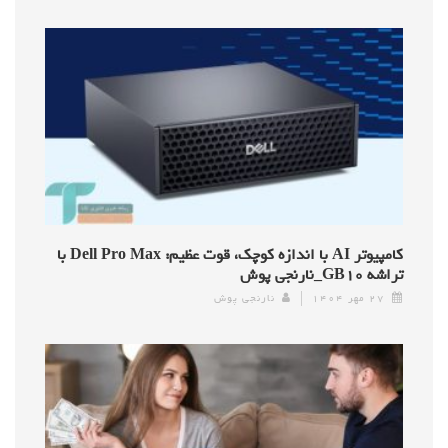
کامپیوتر AI با اندازه کوچک، قوت عظیم: Dell Pro Max با
تراشه GB۱۰_نارنجی پوش
۲۷ مهر ۱۴۰۴
نارنجی پوش