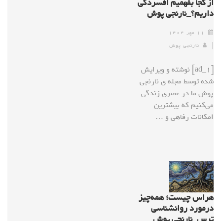
از کجا بفهمیم افسردگی
داریم؟_نارنجی پوش
۱۱ مهر ۱۴۰۴
نارنجی پوش
[ad_1] نوشته و ویرایش
شده توسط مجله ی نارنجی
پوش ما در عصری زندگی
می‌کنیم که بیشترین
امکانات رفاهی و …
هراس چیست؛ همه‌چیز
درمورد روانشناسی
ترس_نارنجی پوش