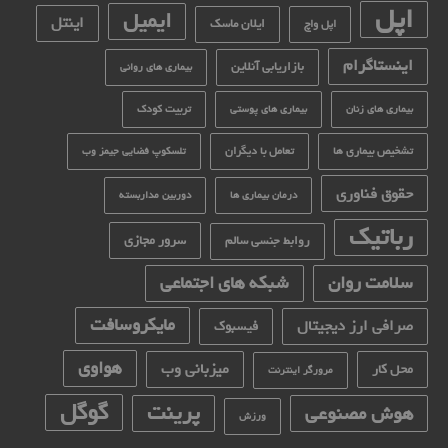
اپل
ایمیل
اینتل
ایلان ماسک
اپل واچ
اینستاگرام
بازاریابی آنلاین
بیماری های روانی
تربیت کودک
بیماری های زنان
بیماری های پوستی
تشخیص بیماری ها
تعامل با دیگران
تلسکوپ فضایی جیمز وب
حقوق فناوری
درمان بیماری ها
دوربین مداربسته
رباتیک
سرور مجازی
روابط جنسی سالم
سلامت روان
شبکه های اجتماعی
مایکروسافت
صرافی ارز دیجیتال
فیسبوک
هواوی
میزبانی وب
محل کار
مرورگر اینترنت
گوگل
پرینت
هوش مصنوعی
ورزش