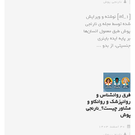
نارنجی پوش
[ad_1] نوشته و ویرایش
شده توسط مجله ی نارنجی
پوش طبق معمول انسان‌ها
بر پایه ایده باینری
جنسیتی، از بدو …
فرق روانشناس و
روانپزشک و روانکاو و
مشاور چیست؟_نارنجی
پوش
۳۰ اسفند ۱۴۰۳
نارنجی پوش