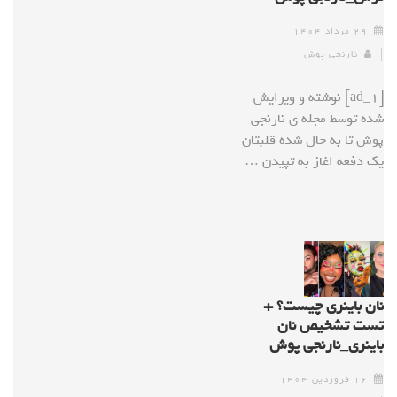
۲۹ مرداد ۱۴۰۴
نارنجی پوش
[ad_1] نوشته و ویرایش
شده توسط مجله ی نارنجی
پوش تا به حال شده قلبتان
یک دفعه اغاز به تپیدن …
نان باینری چیست؟ +
تست تشخیص نان
باینری_نارنجی پوش
۱۶ فروردین ۱۴۰۴