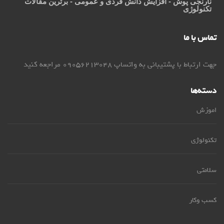
نارنجی پوش
- افزایش دانش فردی و عمومی - برترین مقالات
تکنولوژی
تماس با ما
جهت ارتباط با پشتیبانی به واتساپ 09056213048 مراجعه کنید
دسته‌ها
اموزش
تکنولوژی
سلامتی
کسب وکار