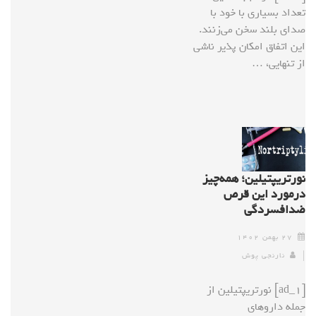
تعداد بسیاری با خود با
صدای بلند سخن می‌زنند.
این اتفاق امکان پذیر ناشی
از تنهایی، …
نورتریپتیلین؛ همه‌چیز
درمورد این قرص
ضدافسردگی
۲۷ بهمن ۱۴۰۲
نارنجی پوش
[ad_1] نورتریپتیلین از
جمله داروهای