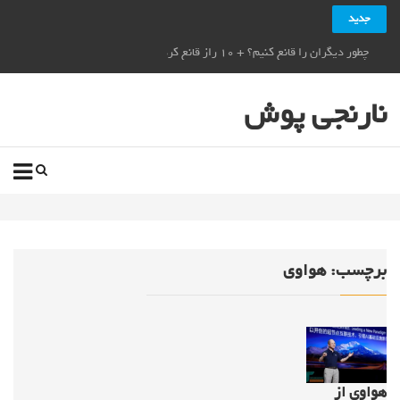
جدید
چطور دیگران را قانع کنیم؟ + ۱۰ راز قانع کردن دیگران_نارنجی پوش
نارنجی پوش
برچسب:
هواوی
هواوی از