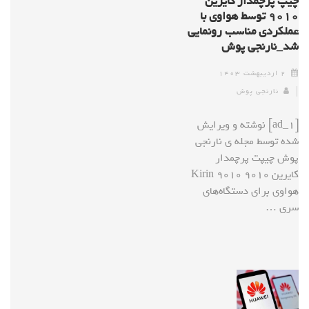
چیپ پرچمدار کایرین
۹۰۱۰ توسط هواوی با
عملکردی مناسب رونمایی
شد_نارنجی پوش
۲ اردیبهشت ۱۴۰۳
نارنجی پوش
[ad_1] نوشته و ویرایش
شده توسط مجله ی نارنجی
پوش چیپت پرچمدار
کایرین ۹۰۱۰ Kirin 9010
هواوی برای دستگاه‌های
سری …