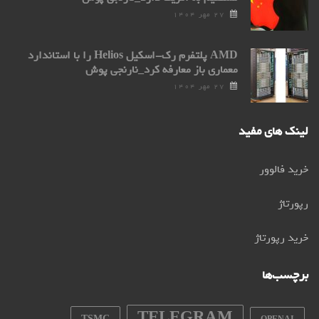
۲۷ مهر ۱۴۰۴
AMD پلتفرم رک-اسکیل Helios را با استاندارد
معماری باز معارفه کرد_نارنجی پوش
۲۷ مهر ۱۴۰۴
لینک های مفید
خرید فالوور
رپورتاژ
خرید رپورتاژ
برچسب‌ها
TELEGRAM