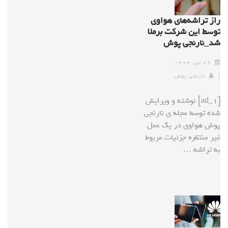
راز تراشه‌های هواوی
توسط این شرکت برملا
شد_نارنجی پوش
۲۹ تیر ۱۴۰۳
نارنجی پوش
[ad_1] نوشته و ویرایش
شده توسط مجله ی نارنجی
پوش هواوی در یک عمل
غیر منتظره جزئیات مربوط
به تراشه …