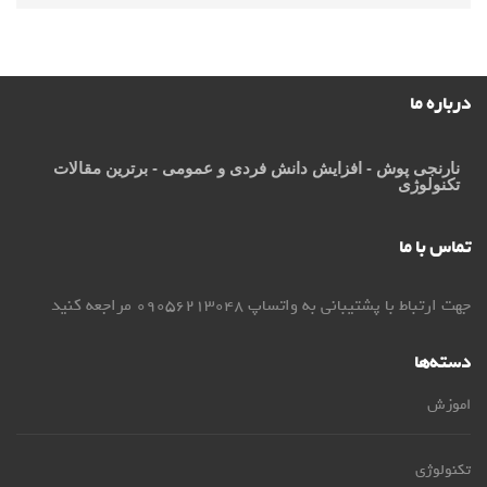
درباره ما
نارنجی پوش
- افزایش دانش فردی و عمومی - برترین مقالات
تکنولوژی
تماس با ما
جهت ارتباط با پشتیبانی به واتساپ 09056213048 مراجعه کنید
دسته‌ها
اموزش
تکنولوژی