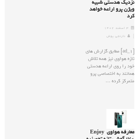
نزدیک هدستی شبیه
ویژن پرو اراعه خواهد
کرد
۳ اسفند ۱۴۰۲
نارنجی پوش
[ad_1] مطابق گزارش های
تازه هواوی نیز همه تلاش
خود را روی اراعه هدستی
همانند به اختصاصی پرو
متمرکز کرده …
معارفه هواوی Enjoy
۷۰؛ گوشی تازه تجهیزبه