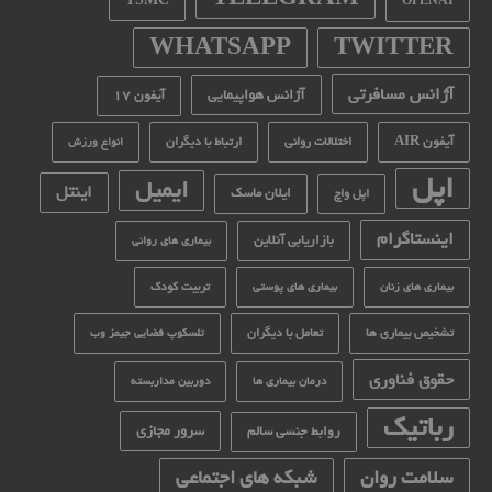
TSMC
OPENAI
WHATSAPP
TWITTER
آژانس مسافرتی
آژانس هواپیمایی
آیفون 17
آیفون AIR
اختلالات روانی
ارتباط با دیگران
انواع ورزش
اپل
ایمیل
اینتل
ایلان ماسک
اپل واچ
اینستاگرام
بازاریابی آنلاین
بیماری های روانی
تربیت کودک
بیماری های زنان
بیماری های پوستی
تشخیص بیماری ها
تعامل با دیگران
تلسکوپ فضایی جیمز وب
حقوق فناوری
درمان بیماری ها
دوربین مداربسته
رباتیک
سرور مجازی
روابط جنسی سالم
سلامت روان
شبکه های اجتماعی